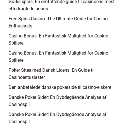
Gratis spins: En omfattende guide til casinoens mest
eftertragtede bonus
Free Spins Casino: The Ultimate Guide for Casino
Enthusiasts
Casino Bonus: En Fantastisk Mulighed for Casino
Spillere
Casino Bonus: En Fantastisk Mulighed for Casino
Spillere
Poker Sites med Dansk Licens: En Guide til
Casinoentusiaster
Den anbefalede danske pokerside til casino-elskere
Danske Poker Sider: En Dybdegående Analyse af
Casinospil
Danske Poker Sider: En Dybdegående Analyse af
Casinospil