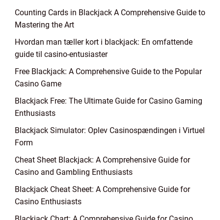
Counting Cards in Blackjack A Comprehensive Guide to
Mastering the Art
Hvordan man tæller kort i blackjack: En omfattende
guide til casino-entusiaster
Free Blackjack: A Comprehensive Guide to the Popular
Casino Game
Blackjack Free: The Ultimate Guide for Casino Gaming
Enthusiasts
Blackjack Simulator: Oplev Casinospændingen i Virtuel
Form
Cheat Sheet Blackjack: A Comprehensive Guide for
Casino and Gambling Enthusiasts
Blackjack Cheat Sheet: A Comprehensive Guide for
Casino Enthusiasts
Blackjack Chart: A Comprehensive Guide for Casino