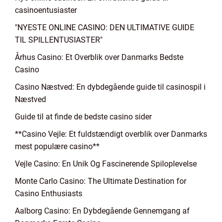
casinoentusiaster
"NYESTE ONLINE CASINO: DEN ULTIMATIVE GUIDE
TIL SPILLENTUSIASTER"
Århus Casino: Et Overblik over Danmarks Bedste
Casino
Casino Næstved: En dybdegående guide til casinospil i
Næstved
Guide til at finde de bedste casino sider
**Casino Vejle: Et fuldstændigt overblik over Danmarks
mest populære casino**
Vejle Casino: En Unik Og Fascinerende Spiloplevelse
Monte Carlo Casino: The Ultimate Destination for
Casino Enthusiasts
Aalborg Casino: En Dybdegående Gennemgang af