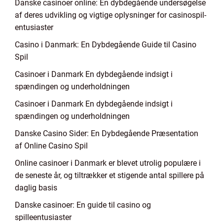
Danske casinoer online: En dybdegående undersøgelse
af deres udvikling og vigtige oplysninger for casinospil-
entusiaster
Casino i Danmark: En Dybdegående Guide til Casino
Spil
Casinoer i Danmark En dybdegående indsigt i
spændingen og underholdningen
Casinoer i Danmark En dybdegående indsigt i
spændingen og underholdningen
Danske Casino Sider: En Dybdegående Præsentation
af Online Casino Spil
Online casinoer i Danmark er blevet utrolig populære i
de seneste år, og tiltrækker et stigende antal spillere på
daglig basis
Danske casinoer: En guide til casino og
spilleentusiaster