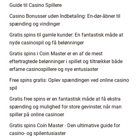
Guide til Casino Spillere
Casino Bonusser uden Indbetaling: En-dør-åbner til
spænding og vindinger
Gratis spins til gamle kunder: En fantastisk måde at
nyde casinospil og få belønninger
Gratis spins i Coin Master er en af de mest
eftertragtede belønninger i spillet og tiltrækker både
erfarne casinospillere og nye entusiaster
Free spins gratis: Oplev spændingen ved online casino
spil
Gratis free spins er en fantastisk måde at få ekstra
spænding og mulighed for store gevinster, når man
spiller på online casinoer
Gratis spins Coin Master - Den ultimative guide for
casino- og spilentusiaster