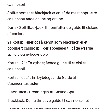
casinospil
Spilfænomenet blackjack er en af de mest populære
casinospil både online og offline
Dansk Spil Blackjack: En omfattende guide til elskere
af casinospil
21 kortspil eller også kendt som blackjack er et
populært casinospil, der appellerer til både erfarne
spillere og nybegyndere
Kortspil 21: En dybdegående guide til et elsket
casinospil
Kortspillet 21: En Dybdegående Guide til
Casinoentusiaster
Black Jack - Dronningen af Casino Spil
Blackjack: Den ultimative guide til casino-spillet