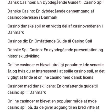
Dansk Casinoer: En Dybdegående Guide til Casino Spil
Danske Casino: En dybdegående gennemgang af
casinooplevelsen i Danmark
Casino danske spil er en vigtig del af casinoverdenen i
Danmark
Casinos dk: En Omfattende Guide til Casino Spil
Danske Spil Casino: En dybdegående præsentation og
historisk udvikling
Online casinoer er blevet utroligt populære i de seneste
år, og hvis du er interesseret i at spille casino spil, er det
vigtigt at finde et online casino med dansk licens
Casinoer med dansk licens: En omfattende guide til
casino spil i Danmark
Online casinoer er blevet en populær måde at nyde
casino spil på, da de giver adgang til en bred vifte af