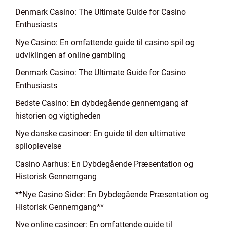
Denmark Casino: The Ultimate Guide for Casino
Enthusiasts
Nye Casino: En omfattende guide til casino spil og
udviklingen af online gambling
Denmark Casino: The Ultimate Guide for Casino
Enthusiasts
Bedste Casino: En dybdegående gennemgang af
historien og vigtigheden
Nye danske casinoer: En guide til den ultimative
spiloplevelse
Casino Aarhus: En Dybdegående Præsentation og
Historisk Gennemgang
**Nye Casino Sider: En Dybdegående Præsentation og
Historisk Gennemgang**
Nye online casinoer: En omfattende guide til