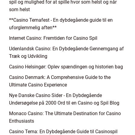
spil og mulighed for at spille hvor som helst og når
som helst
**Casino Temafest - En dybdegående guide til en
uforglemmelig aften**
Internet Casino: Fremtiden for Casino Spil
Udenlandsk Casino: En Dybdegående Gennemgang af
Træk og Udvikling
Casino Helsingør: Oplev spændingen og historien bag
Casino Denmark: A Comprehensive Guide to the
Ultimate Casino Experience
Nye Danske Casino Sider - En Dybdegående
Undersøgelse på 2000 Ord til en Casino og Spil Blog
Monaco Casino: The Ultimate Destination for Casino
Enthusiasts
Casino Tema: En Dybdegående Guide til Casinospil