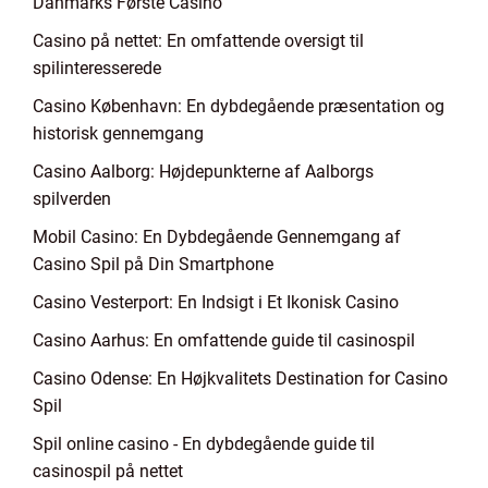
Danmarks Første Casino
Casino på nettet: En omfattende oversigt til
spilinteresserede
Casino København: En dybdegående præsentation og
historisk gennemgang
Casino Aalborg: Højdepunkterne af Aalborgs
spilverden
Mobil Casino: En Dybdegående Gennemgang af
Casino Spil på Din Smartphone
Casino Vesterport: En Indsigt i Et Ikonisk Casino
Casino Aarhus: En omfattende guide til casinospil
Casino Odense: En Højkvalitets Destination for Casino
Spil
Spil online casino - En dybdegående guide til
casinospil på nettet