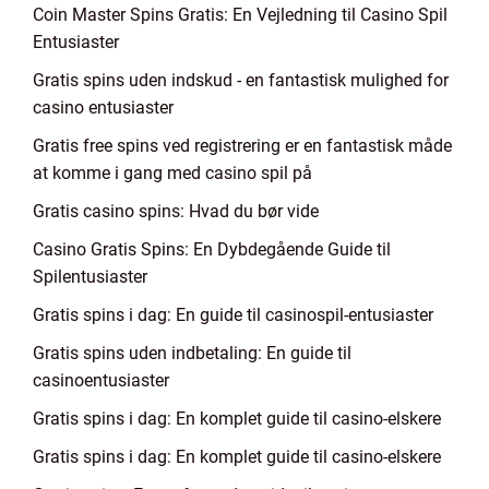
Coin Master Spins Gratis: En Vejledning til Casino Spil
Entusiaster
Gratis spins uden indskud - en fantastisk mulighed for
casino entusiaster
Gratis free spins ved registrering er en fantastisk måde
at komme i gang med casino spil på
Gratis casino spins: Hvad du bør vide
Casino Gratis Spins: En Dybdegående Guide til
Spilentusiaster
Gratis spins i dag: En guide til casinospil-entusiaster
Gratis spins uden indbetaling: En guide til
casinoentusiaster
Gratis spins i dag: En komplet guide til casino-elskere
Gratis spins i dag: En komplet guide til casino-elskere