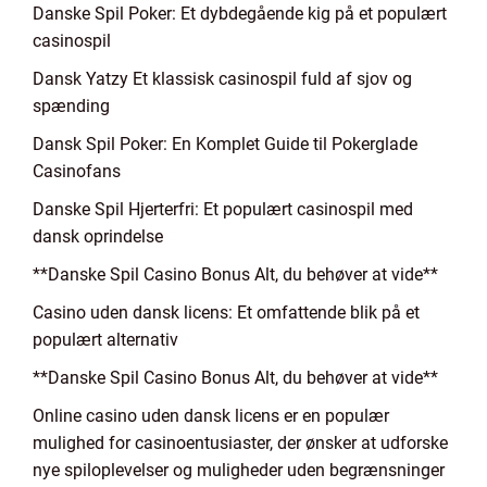
Danske Spil Poker: Et dybdegående kig på et populært
casinospil
Dansk Yatzy Et klassisk casinospil fuld af sjov og
spænding
Dansk Spil Poker: En Komplet Guide til Pokerglade
Casinofans
Danske Spil Hjerterfri: Et populært casinospil med
dansk oprindelse
**Danske Spil Casino Bonus Alt, du behøver at vide**
Casino uden dansk licens: Et omfattende blik på et
populært alternativ
**Danske Spil Casino Bonus Alt, du behøver at vide**
Online casino uden dansk licens er en populær
mulighed for casinoentusiaster, der ønsker at udforske
nye spiloplevelser og muligheder uden begrænsninger