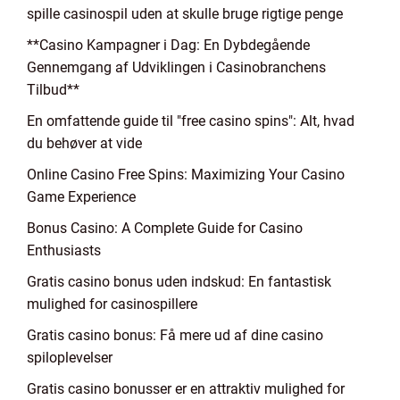
spille casinospil uden at skulle bruge rigtige penge
**Casino Kampagner i Dag: En Dybdegående
Gennemgang af Udviklingen i Casinobranchens
Tilbud**
En omfattende guide til "free casino spins": Alt, hvad
du behøver at vide
Online Casino Free Spins: Maximizing Your Casino
Game Experience
Bonus Casino: A Complete Guide for Casino
Enthusiasts
Gratis casino bonus uden indskud: En fantastisk
mulighed for casinospillere
Gratis casino bonus: Få mere ud af dine casino
spiloplevelser
Gratis casino bonusser er en attraktiv mulighed for