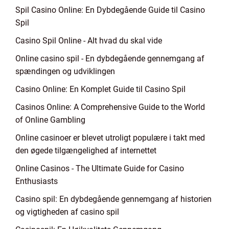
Spil Casino Online: En Dybdegående Guide til Casino
Spil
Casino Spil Online - Alt hvad du skal vide
Online casino spil - En dybdegående gennemgang af
spændingen og udviklingen
Casino Online: En Komplet Guide til Casino Spil
Casinos Online: A Comprehensive Guide to the World
of Online Gambling
Online casinoer er blevet utroligt populære i takt med
den øgede tilgængelighed af internettet
Online Casinos - The Ultimate Guide for Casino
Enthusiasts
Casino spil: En dybdegående gennemgang af historien
og vigtigheden af casino spil