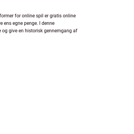
ormer for online spil er gratis online
re ens egne penge. I denne
ede og give en historisk gennemgang af