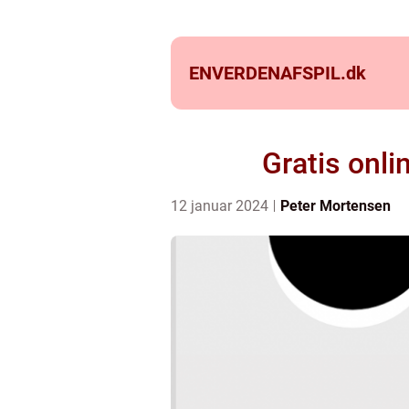
ENVERDENAFSPIL.
dk
Gratis onli
12 januar 2024
Peter Mortensen