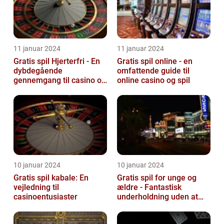
11 januar 2024
11 januar 2024
Gratis spil Hjerterfri - En
Gratis spil online - en
dybdegående
omfattende guide til
gennemgang til casino og
online casino og spil
spilleentusiaster
10 januar 2024
10 januar 2024
Gratis spil kabale: En
Gratis spil for unge og
vejledning til
ældre - Fantastisk
casinoentusiaster
underholdning uden at
tømme lommen