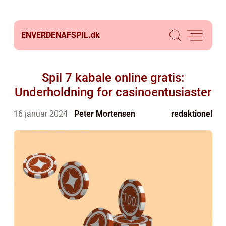
ENVERDENAFSPIL.
dk
Spil 7 kabale online gratis:
Underholdning for casinoentusiaster
16 januar 2024
Peter Mortensen
redaktionel