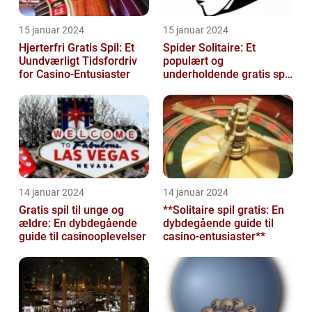
15 januar 2024
15 januar 2024
Hjerterfri Gratis Spil: Et
Spider Solitaire: Et
Uundværligt Tidsfordriv
populært og
for Casino-Entusiaster
underholdende gratis spil
for casinospillere
14 januar 2024
14 januar 2024
Gratis spil til unge og
**Solitaire spil gratis: En
ældre: En dybdegående
dybdegående guide til
guide til casinooplevelser
casino-entusiaster**