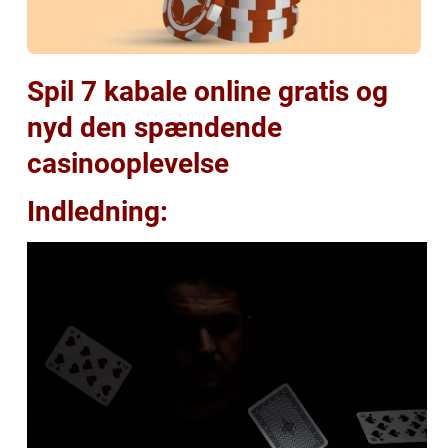
Spil 7 kabale online gratis og
nyd den spændende
casinooplevelse
Indledning: