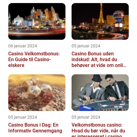
spil
06 januar 2024
05 januar 2024
Casino Velkomstbonus:
Casino Bonus uden
En Guide til Casino-
indskud: Alt, hvad du
elskere
behøver at vide om online
casino spil
05 januar 2024
05 januar 2024
Casino Bonus i Dag: En
Velkomstbonus casino:
Informativ Gennemgang
Hvad du bør vide, når du
er interesseret i casino