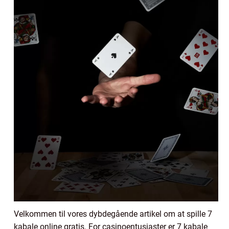
Velkommen til vores dybdegående artikel om at spille 7
kabale online gratis. For casinoentusiaster er 7 kabale