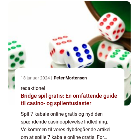
både...
18 januar 2024
Peter Mortensen
redaktionel
Bridge spil gratis: En omfattende guide
til casino- og spilentusiaster
Spil 7 kabale online gratis og nyd den
spændende casinooplevelse Indledning:
Velkommen til vores dybdegående artikel
om at spille 7 kabale online gratis. For