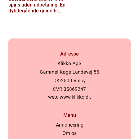
spins uden udbetaling: En
dybdegående guide til
casino entusiaster
Adresse
web:
www.klikko.dk
Menu
Annoncering
Om os