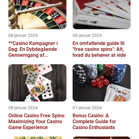
08 januar 2024
08 januar 2024
**Casino Kampagner i
En omfattende guide til
Dag: En Dybdegående
"free casino spins": Alt,
Gennemgang af
hvad du behøver at vide
Udviklingen i
Casinobranchens
Tilbud**
08 januar 2024
07 januar 2024
Online Casino Free Spins:
Bonus Casino: A
Maximizing Your Casino
Complete Guide for
Game Experience
Casino Enthusiasts