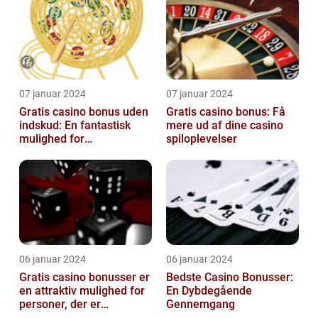
07 januar 2024
07 januar 2024
Gratis casino bonus uden
Gratis casino bonus: Få
indskud: En fantastisk
mere ud af dine casino
mulighed for
spiloplevelser
casinospillere
06 januar 2024
06 januar 2024
Gratis casino bonusser er
Bedste Casino Bonusser:
en attraktiv mulighed for
En Dybdegående
personer, der er
Gennemgang
interesserede i casino