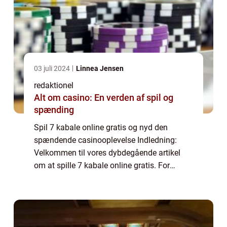
03 juli 2024
Linnea Jensen
redaktionel
Alt om casino: En verden af spil og
spænding
Spil 7 kabale online gratis og nyd den
spændende casinooplevelse Indledning:
Velkommen til vores dybdegående artikel
om at spille 7 kabale online gratis. For
casinoentusiaster er 7 kabale et populært og
underholdende kortspil, der kan spilles på
både...