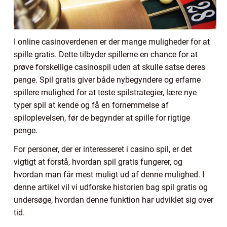
I online casinoverdenen er der mange muligheder for at
spille gratis. Dette tilbyder spillerne en chance for at
prøve forskellige casinospil uden at skulle satse deres
penge. Spil gratis giver både nybegyndere og erfarne
spillere mulighed for at teste spilstrategier, lære nye
typer spil at kende og få en fornemmelse af
spiloplevelsen, før de begynder at spille for rigtige
penge.
For personer, der er interesseret i casino spil, er det
vigtigt at forstå, hvordan spil gratis fungerer, og
hvordan man får mest muligt ud af denne mulighed. I
denne artikel vil vi udforske historien bag spil gratis og
undersøge, hvordan denne funktion har udviklet sig over
tid.