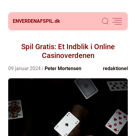
ENVERDENAFSPIL.
dk
Spil Gratis: Et Indblik i Online
Casinoverdenen
09 januar 2024
Peter Mortensen
redaktionel