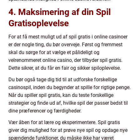
4. Maksimering af din Spil
Gratisoplevelse
For at få mest muligt ud af spil gratis i online casinoer
er der nogle ting, du bør overveje. Først og fremmest
skal du sørge for at vælge et pålideligt og
velrenommeret online casino, der tilbyder spil gratis.
Dette sikrer, at du får en fair og sikker spiloplevelse.
Du bør også tage dig tid til at udforske forskellige
casinospil, inden du begynder at spille for rigtige penge.
Når du spiller spil gratis, kan du teste forskellige
strategier og finde ud af, hvilke spil der passer bedst til
dine præferencer og færdigheder.
Vær åben for at lære og eksperimentere. Spil gratis
giver dig mulighed for at prøve nye spil og opdage nye
spændende funktioner, du måske ikke har været