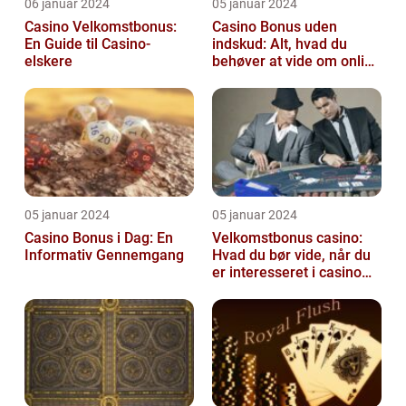
06 januar 2024
05 januar 2024
Casino Velkomstbonus:
Casino Bonus uden
En Guide til Casino-
indskud: Alt, hvad du
elskere
behøver at vide om online
casino spil
05 januar 2024
05 januar 2024
Casino Bonus i Dag: En
Velkomstbonus casino:
Informativ Gennemgang
Hvad du bør vide, når du
er interesseret i casino
spil