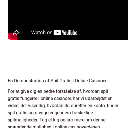
En Demonstration af Spil Gratis i Online Casinoer
For at give dig en bedre forståelse af, hvordan spil
gratis fungerer i online casinoer, har vi udarbejdet en
video, der viser dig, hvordan du opretter en konto, finder
spil gratis og navigerer gennem forskellige
spilmuligheder. Tag et kig og lær mere om denne
spændende mulighed i online casinoverdenen.