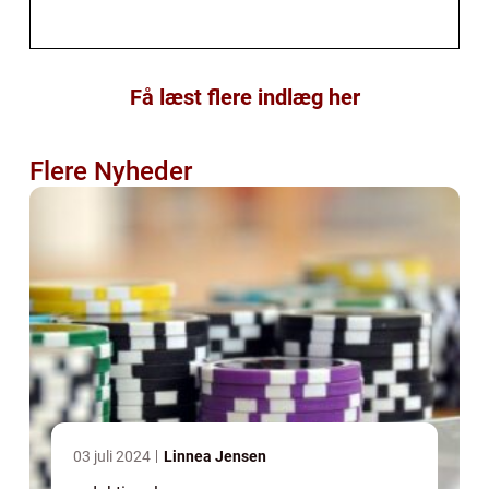
Få læst flere indlæg her
Flere Nyheder
03 juli 2024
Linnea Jensen