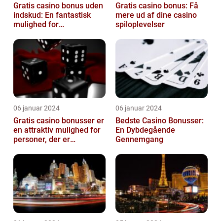
Gratis casino bonus uden
Gratis casino bonus: Få
indskud: En fantastisk
mere ud af dine casino
mulighed for
spiloplevelser
casinospillere
06 januar 2024
06 januar 2024
Gratis casino bonusser er
Bedste Casino Bonusser:
en attraktiv mulighed for
En Dybdegående
personer, der er
Gennemgang
interesserede i casino
spil