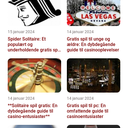
15 januar 2024
14 januar 2024
Spider Solitaire: Et
Gratis spil til unge og
populært og
ældre: En dybdegående
underholdende gratis spil
guide til casinooplevelser
for casinospillere
14 januar 2024
14 januar 2024
**Solitaire spil gratis: En
Gratis spil til pc: En
dybdegående guide til
omfattende guide til
casino-entusiaster**
casinoentusiaster