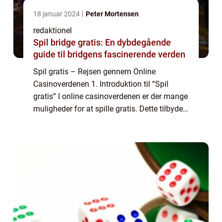
18 januar 2024
Peter Mortensen
redaktionel
Spil bridge gratis: En dybdegående
guide til bridgens fascinerende verden
Spil gratis – Rejsen gennem Online
Casinoverdenen 1. Introduktion til “Spil
gratis” I online casinoverdenen er der mange
muligheder for at spille gratis. Dette tilbyder
spillerne en chance for at prøve forskellige
casinospil uden at...