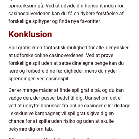
opmærksom på. Ved at udvide din horisont inden for
casinospilverdenen kan du få en dybere forståelse af
forskellige spiltyper og finde nye favoritter.
Konklusion
Spil gratis er en fantastisk mulighed for alle, der ønsker
at udforske online casinoverdenen. Ved at prøve
forskellige spil uden at satse dine egne penge kan du
lære og forbedre dine færdigheder, mens du nyder
spændingen ved casinospil.
Der er mange måder at finde spil gratis på, og du kan
vælge den, der passer bedst til dig. Uanset om det er
ved at udnytte bonusser fra online casinoer eller deltage
i eksklusive kampagner, vil spil gratis give dig en
chance for at spille uden risiko og uden at skulle
bekymre dig om tab.