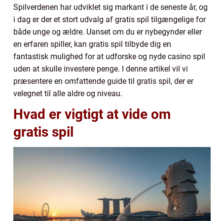
Spilverdenen har udviklet sig markant i de seneste år, og
i dag er der et stort udvalg af gratis spil tilgængelige for
både unge og ældre. Uanset om du er nybegynder eller
en erfaren spiller, kan gratis spil tilbyde dig en
fantastisk mulighed for at udforske og nyde casino spil
uden at skulle investere penge. I denne artikel vil vi
præsentere en omfattende guide til gratis spil, der er
velegnet til alle aldre og niveau.
Hvad er vigtigt at vide om
gratis spil