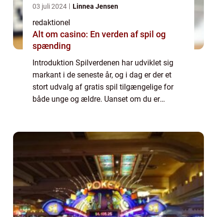
03 juli 2024
Linnea Jensen
redaktionel
Alt om casino: En verden af spil og
spænding
Introduktion Spilverdenen har udviklet sig
markant i de seneste år, og i dag er der et
stort udvalg af gratis spil tilgængelige for
både unge og ældre. Uanset om du er
nybegynder eller en erfaren spiller, kan gratis
spil tilbyde dig en fantastisk mul...