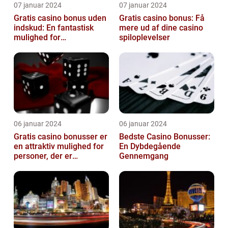
07 januar 2024
07 januar 2024
Gratis casino bonus uden
Gratis casino bonus: Få
indskud: En fantastisk
mere ud af dine casino
mulighed for
spiloplevelser
casinospillere
06 januar 2024
06 januar 2024
Gratis casino bonusser er
Bedste Casino Bonusser:
en attraktiv mulighed for
En Dybdegående
personer, der er
Gennemgang
interesserede i casino
spil