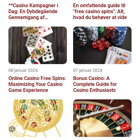
**Casino Kampagner i
En omfattende guide til
Dag: En Dybdegående
"free casino spins": Alt,
Gennemgang af
hvad du behøver at vide
Udviklingen i
Casinobranchens
Tilbud**
08 januar 2024
07 januar 2024
Online Casino Free Spins:
Bonus Casino: A
Maximizing Your Casino
Complete Guide for
Game Experience
Casino Enthusiasts