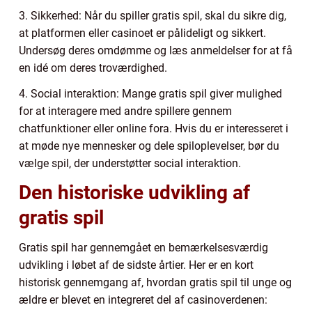
3. Sikkerhed: Når du spiller gratis spil, skal du sikre dig,
at platformen eller casinoet er pålideligt og sikkert.
Undersøg deres omdømme og læs anmeldelser for at få
en idé om deres troværdighed.
4. Social interaktion: Mange gratis spil giver mulighed
for at interagere med andre spillere gennem
chatfunktioner eller online fora. Hvis du er interesseret i
at møde nye mennesker og dele spiloplevelser, bør du
vælge spil, der understøtter social interaktion.
Den historiske udvikling af
gratis spil
Gratis spil har gennemgået en bemærkelsesværdig
udvikling i løbet af de sidste årtier. Her er en kort
historisk gennemgang af, hvordan gratis spil til unge og
ældre er blevet en integreret del af casinoverdenen: