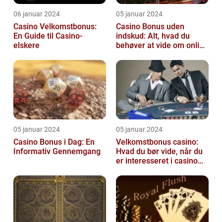
06 januar 2024
05 januar 2024
Casino Velkomstbonus:
Casino Bonus uden
En Guide til Casino-
indskud: Alt, hvad du
elskere
behøver at vide om online
casino spil
05 januar 2024
05 januar 2024
Casino Bonus i Dag: En
Velkomstbonus casino:
Informativ Gennemgang
Hvad du bør vide, når du
er interesseret i casino
spil