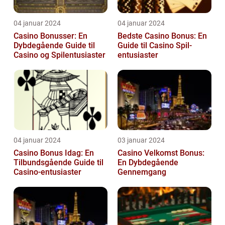
04 januar 2024
04 januar 2024
Casino Bonusser: En
Bedste Casino Bonus: En
Dybdegående Guide til
Guide til Casino Spil-
Casino og Spilentusiaster
entusiaster
04 januar 2024
03 januar 2024
Casino Bonus Idag: En
Casino Velkomst Bonus:
Tilbundsgående Guide til
En Dybdegående
Casino-entusiaster
Gennemgang