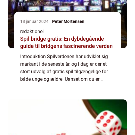
18 januar 2024
Peter Mortensen
redaktionel
Spil bridge gratis: En dybdegående
guide til bridgens fascinerende verden
Introduktion Spilverdenen har udviklet sig
markant i de seneste år, og i dag er der et
stort udvalg af gratis spil tilgængelige for
både unge og ældre. Uanset om du er
nybegynder eller en erfaren spiller, kan gratis
spil tilbyde dig en fantastisk mul...