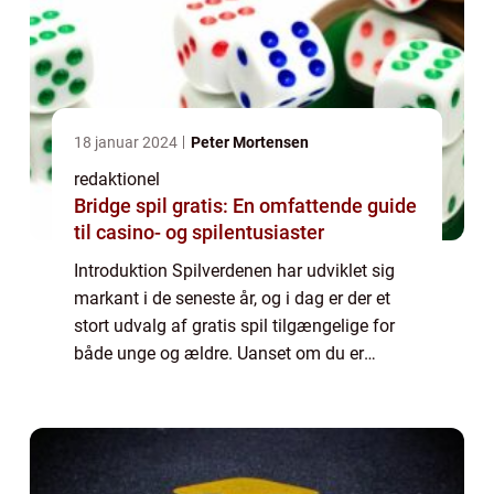
18 januar 2024
Peter Mortensen
redaktionel
Bridge spil gratis: En omfattende guide
til casino- og spilentusiaster
Introduktion Spilverdenen har udviklet sig
markant i de seneste år, og i dag er der et
stort udvalg af gratis spil tilgængelige for
både unge og ældre. Uanset om du er
nybegynder eller en erfaren spiller, kan gratis
spil tilbyde dig en fantastisk mul...