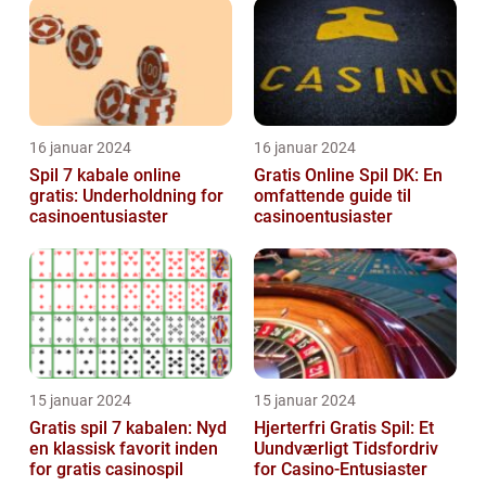
16 januar 2024
16 januar 2024
Spil 7 kabale online
Gratis Online Spil DK: En
gratis: Underholdning for
omfattende guide til
casinoentusiaster
casinoentusiaster
15 januar 2024
15 januar 2024
Gratis spil 7 kabalen: Nyd
Hjerterfri Gratis Spil: Et
en klassisk favorit inden
Uundværligt Tidsfordriv
for gratis casinospil
for Casino-Entusiaster