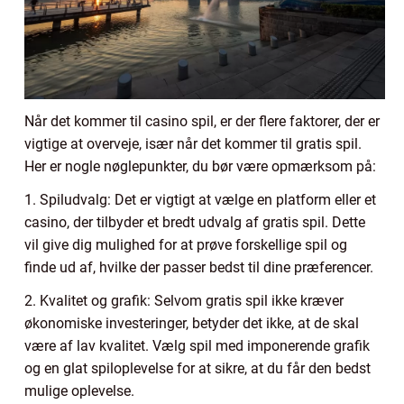
Når det kommer til casino spil, er der flere faktorer, der er
vigtige at overveje, især når det kommer til gratis spil.
Her er nogle nøglepunkter, du bør være opmærksom på:
1. Spiludvalg: Det er vigtigt at vælge en platform eller et
casino, der tilbyder et bredt udvalg af gratis spil. Dette
vil give dig mulighed for at prøve forskellige spil og
finde ud af, hvilke der passer bedst til dine præferencer.
2. Kvalitet og grafik: Selvom gratis spil ikke kræver
økonomiske investeringer, betyder det ikke, at de skal
være af lav kvalitet. Vælg spil med imponerende grafik
og en glat spiloplevelse for at sikre, at du får den bedst
mulige oplevelse.