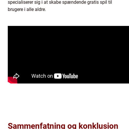
specialiserer sig i at skabe spændende gratis spil til
brugere i alle aldre.
Sammenfatning og konklusion