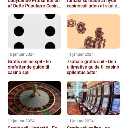
Uddybende Præsentation
fantastisk måde at nyde
af Dette Populære Casino
casinospil uden at skulle
Spil
bruge penge
12 januar 2024
11 januar 2024
Gratis online spil - En
7kabale gratis spil - Den
omfattende guide til
ultimative guide til casino
casino spil
spilentusiaster
11 januar 2024
11 januar 2024