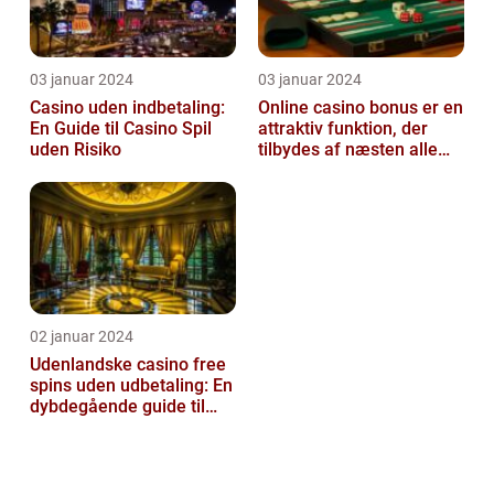
03 januar 2024
03 januar 2024
Casino uden indbetaling:
Online casino bonus er en
En Guide til Casino Spil
attraktiv funktion, der
uden Risiko
tilbydes af næsten alle
online casinoer i dag
02 januar 2024
Udenlandske casino free
spins uden udbetaling: En
dybdegående guide til
casino entusiaster