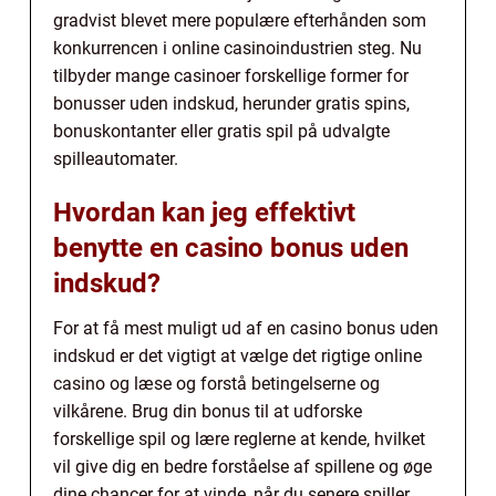
gradvist blevet mere populære efterhånden som
konkurrencen i online casinoindustrien steg. Nu
tilbyder mange casinoer forskellige former for
bonusser uden indskud, herunder gratis spins,
bonuskontanter eller gratis spil på udvalgte
spilleautomater.
Hvordan kan jeg effektivt
benytte en casino bonus uden
indskud?
For at få mest muligt ud af en casino bonus uden
indskud er det vigtigt at vælge det rigtige online
casino og læse og forstå betingelserne og
vilkårene. Brug din bonus til at udforske
forskellige spil og lære reglerne at kende, hvilket
vil give dig en bedre forståelse af spillene og øge
dine chancer for at vinde, når du senere spiller