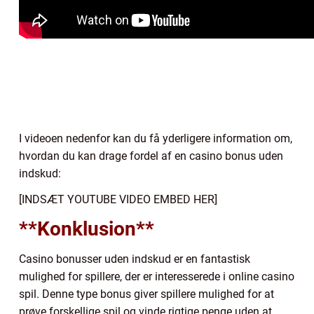
I videoen nedenfor kan du få yderligere information om,
hvordan du kan drage fordel af en casino bonus uden
indskud:
[INDSÆT YOUTUBE VIDEO EMBED HER]
**Konklusion**
Casino bonusser uden indskud er en fantastisk
mulighed for spillere, der er interesserede i online casino
spil. Denne type bonus giver spillere mulighed for at
prøve forskellige spil og vinde rigtige penge uden at