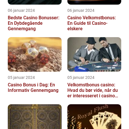
06 januar 2024
06 januar 2024
Bedste Casino Bonusser:
Casino Velkomstbonus:
En Dybdegående
En Guide til Casino-
Gennemgang
elskere
05 januar 2024
05 januar 2024
Casino Bonus i Dag: En
Velkomstbonus casino:
Informativ Gennemgang
Hvad du bør vide, når du
er interesseret i casino
spil