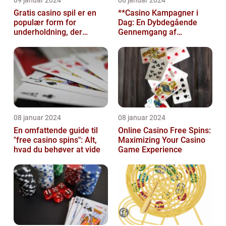
Gratis casino spil er en
**Casino Kampagner i
populær form for
Dag: En Dybdegående
underholdning, der
Gennemgang af
tilbyder spillere
Udviklingen i
muligheden for at spi...
Casinobranchens
Tilbud**
08 januar 2024
08 januar 2024
En omfattende guide til
Online Casino Free Spins:
"free casino spins": Alt,
Maximizing Your Casino
hvad du behøver at vide
Game Experience