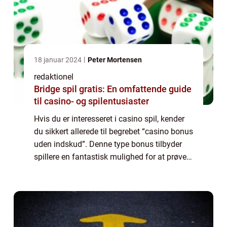
18 januar 2024
Peter Mortensen
redaktionel
Bridge spil gratis: En omfattende guide
til casino- og spilentusiaster
Hvis du er interesseret i casino spil, kender
du sikkert allerede til begrebet “casino bonus
uden indskud”. Denne type bonus tilbyder
spillere en fantastisk mulighed for at prøve
forskellige casino spil uden at skulle
foretage en indbetal...