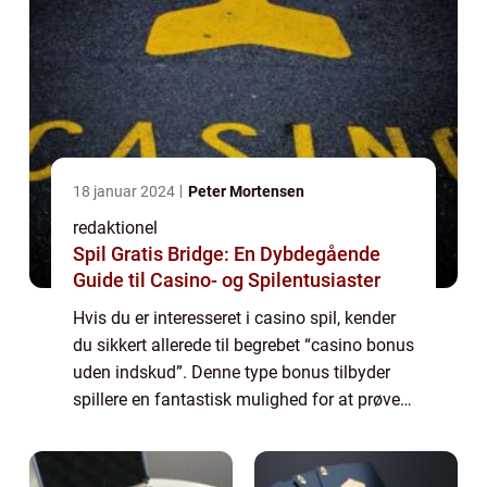
18 januar 2024
Peter Mortensen
redaktionel
Spil Gratis Bridge: En Dybdegående
Guide til Casino- og Spilentusiaster
Hvis du er interesseret i casino spil, kender
du sikkert allerede til begrebet “casino bonus
uden indskud”. Denne type bonus tilbyder
spillere en fantastisk mulighed for at prøve
forskellige casino spil uden at skulle
foretage en indbetal...