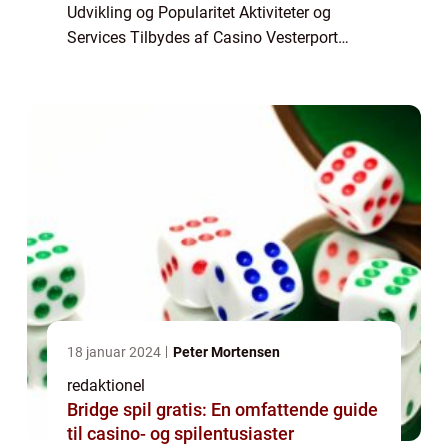
Udvikling og Popularitet Aktiviteter og
Services Tilbydes af Casino Vesterport
Casino Vesterports Spiludvalg Casino
Vesterport og Online Casinoer Hvordan
Casino Vest...
18 januar 2024
Peter Mortensen
redaktionel
Bridge spil gratis: En omfattende guide
til casino- og spilentusiaster