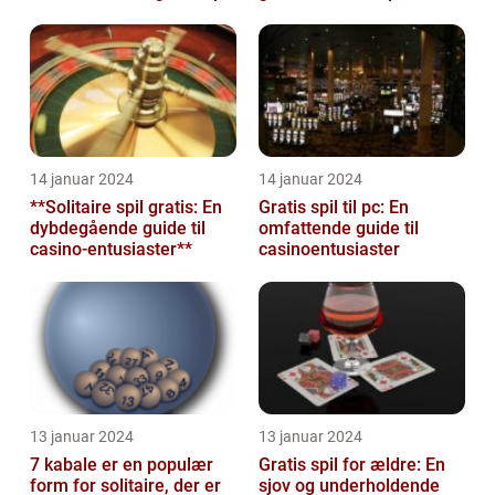
for casinospillere
14 januar 2024
14 januar 2024
**Solitaire spil gratis: En
Gratis spil til pc: En
dybdegående guide til
omfattende guide til
casino-entusiaster**
casinoentusiaster
13 januar 2024
13 januar 2024
7 kabale er en populær
Gratis spil for ældre: En
form for solitaire, der er
sjov og underholdende