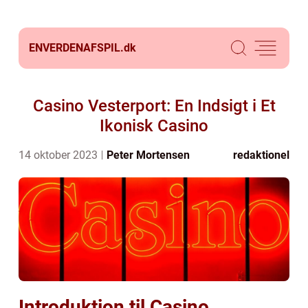
ENVERDENAFSPIL.
dk
Casino Vesterport: En Indsigt i Et
Ikonisk Casino
14 oktober 2023
Peter Mortensen
redaktionel
Introduktion til Casino