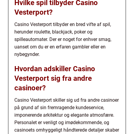
Hvilke spil tilbyder Casino
Vesterport?
Casino Vesterport tilbyder en bred vifte af spil,
herunder roulette, blackjack, poker og
spilleautomater. Der er noget for enhver smag,
uanset om du er en erfaren gambler eller en
nybegynder.
Hvordan adskiller Casino
Vesterport sig fra andre
casinoer?
Casino Vesterport skiller sig ud fra andre casinoer
på grund af sin fremragende kundeservice,
imponerende arkitektur og elegante atmosfære.
Personalet er venligt og imødekommende, og
casinoets omhyggeligt håndterede detaljer skaber