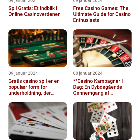
09 januar 2024
09 januar 2024
Spil Gratis: Et Indblik i
Free Casino Games: The
Online Casinoverdenen
Ultimate Guide for Casino
Enthusiasts
09 januar 2024
08 januar 2024
Gratis casino spil er en
**Casino Kampagner i
populær form for
Dag: En Dybdegående
underholdning, der
Gennemgang af
tilbyder spillere
Udviklingen i
muligheden for at spi...
Casinobranchens
Tilbud**