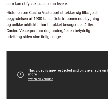
som kun et fysisk casino kan levere.
Historien om Casino Vesterport strækker sig tilbage til
begyndelsen af 1900-tallet. Dets imponerende bygning
og unikke arkitektur har tiltrukket besøgende i årtier.
Casino Vesterport har dog undergået en betydelig
udvikling siden sine tidlige dage.