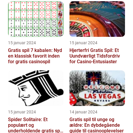
15 januar 2024
15 januar 2024
Gratis spil 7 kabalen: Nyd
Hjerterfri Gratis Spil: Et
en klassisk favorit inden
Uundværligt Tidsfordriv
for gratis casinospil
for Casino-Entusiaster
15 januar 2024
14 januar 2024
Spider Solitaire: Et
Gratis spil til unge og
populært og
ældre: En dybdegående
underholdende gratis spil
guide til casinooplevelser