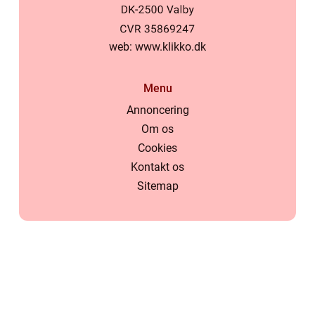
web:
www.klikko.dk
Menu
Annoncering
Om os
Cookies
Kontakt os
Sitemap