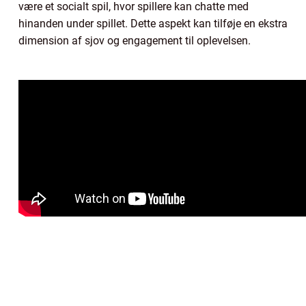
være et socialt spil, hvor spillere kan chatte med
hinanden under spillet. Dette aspekt kan tilføje en ekstra
dimension af sjov og engagement til oplevelsen.