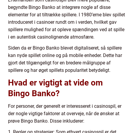
begyndte Bingo Banko at integrere nogle af disse
elementer for at tiltrække spillere. I 1980’erne blev spillet
introduceret i casinoer rundt om i verden, hvilket gav
spillere mulighed for at opleve spændingen ved at spille
i en autentisk casinolignende atmosfære.
Siden da er Bingo Banko blevet digitaliseret, så spillere
kan nyde spillet online og på mobile enheder. Dette har
gjort det tilgængeligt for en bredere målgruppe af
spillere og har øget spillets popularitet betydeligt.
Hvad er vigtigt at vide om
Bingo Banko?
For personer, der generelt er interesseret i casinospil, er
der nogle vigtige faktorer at overveje, når de ønsker at
prøve Bingo Banko. Disse inkluderer:
1. Regler og strategier: Som ethvert casinospil er det