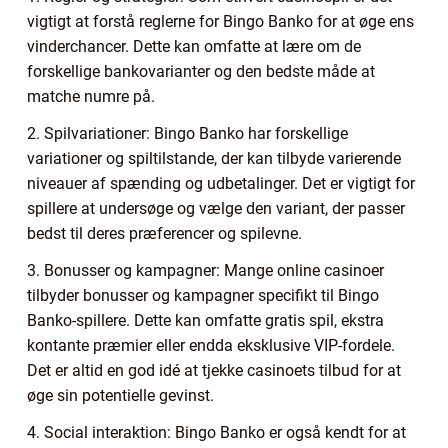
vigtigt at forstå reglerne for Bingo Banko for at øge ens
vinderchancer. Dette kan omfatte at lære om de
forskellige bankovarianter og den bedste måde at
matche numre på.
2. Spilvariationer: Bingo Banko har forskellige
variationer og spiltilstande, der kan tilbyde varierende
niveauer af spænding og udbetalinger. Det er vigtigt for
spillere at undersøge og vælge den variant, der passer
bedst til deres præferencer og spilevne.
3. Bonusser og kampagner: Mange online casinoer
tilbyder bonusser og kampagner specifikt til Bingo
Banko-spillere. Dette kan omfatte gratis spil, ekstra
kontante præmier eller endda eksklusive VIP-fordele.
Det er altid en god idé at tjekke casinoets tilbud for at
øge sin potentielle gevinst.
4. Social interaktion: Bingo Banko er også kendt for at