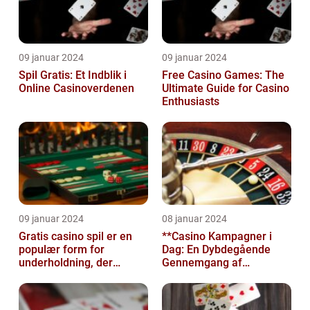
09 januar 2024
09 januar 2024
Spil Gratis: Et Indblik i
Free Casino Games: The
Online Casinoverdenen
Ultimate Guide for Casino
Enthusiasts
09 januar 2024
08 januar 2024
Gratis casino spil er en
**Casino Kampagner i
populær form for
Dag: En Dybdegående
underholdning, der
Gennemgang af
tilbyder spillere
Udviklingen i
muligheden for at spi...
Casinobranchens
Tilbud**