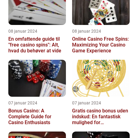
08 januar 2024
08 januar 2024
En omfattende guide til
Online Casino Free Spins:
"free casino spins": Alt,
Maximizing Your Casino
hvad du behøver at vide
Game Experience
07 januar 2024
07 januar 2024
Bonus Casino: A
Gratis casino bonus uden
Complete Guide for
indskud: En fantastisk
Casino Enthusiasts
mulighed for
casinospillere