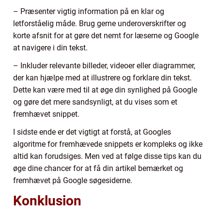
– Præsenter vigtig information på en klar og
letforståelig måde. Brug gerne underoverskrifter og
korte afsnit for at gøre det nemt for læserne og Google
at navigere i din tekst.
– Inkluder relevante billeder, videoer eller diagrammer,
der kan hjælpe med at illustrere og forklare din tekst.
Dette kan være med til at øge din synlighed på Google
og gøre det mere sandsynligt, at du vises som et
fremhævet snippet.
I sidste ende er det vigtigt at forstå, at Googles
algoritme for fremhævede snippets er kompleks og ikke
altid kan forudsiges. Men ved at følge disse tips kan du
øge dine chancer for at få din artikel bemærket og
fremhævet på Google søgesiderne.
Konklusion