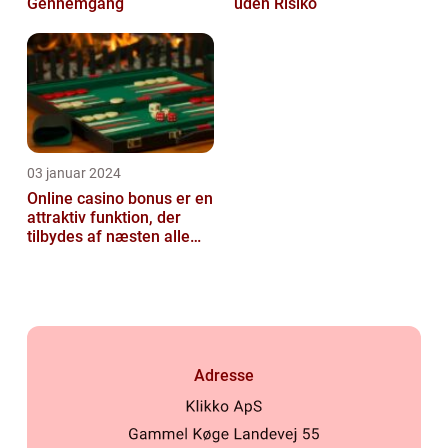
Gennemgang
uden Risiko
03 januar 2024
Online casino bonus er en
attraktiv funktion, der
tilbydes af næsten alle
online casinoer i dag
Adresse