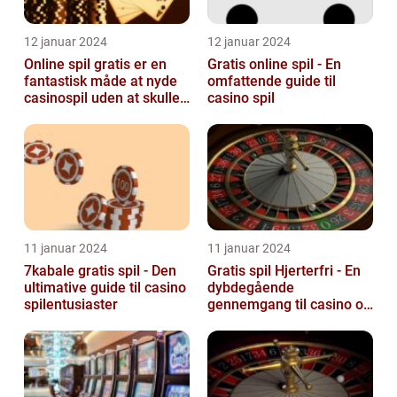
12 januar 2024
12 januar 2024
Online spil gratis er en
Gratis online spil - En
fantastisk måde at nyde
omfattende guide til
casinospil uden at skulle
casino spil
bruge penge
11 januar 2024
11 januar 2024
7kabale gratis spil - Den
Gratis spil Hjerterfri - En
ultimative guide til casino
dybdegående
spilentusiaster
gennemgang til casino og
spilleentusiaster