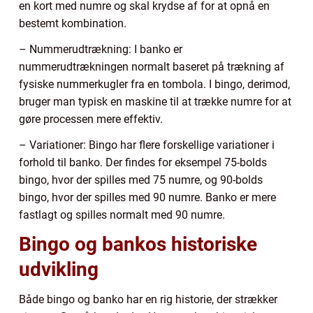
en kort med numre og skal krydse af for at opnå en
bestemt kombination.
– Nummerudtrækning: I banko er
nummerudtrækningen normalt baseret på trækning af
fysiske nummerkugler fra en tombola. I bingo, derimod,
bruger man typisk en maskine til at trække numre for at
gøre processen mere effektiv.
– Variationer: Bingo har flere forskellige variationer i
forhold til banko. Der findes for eksempel 75-bolds
bingo, hvor der spilles med 75 numre, og 90-bolds
bingo, hvor der spilles med 90 numre. Banko er mere
fastlagt og spilles normalt med 90 numre.
Bingo og bankos historiske
udvikling
Både bingo og banko har en rig historie, der strækker