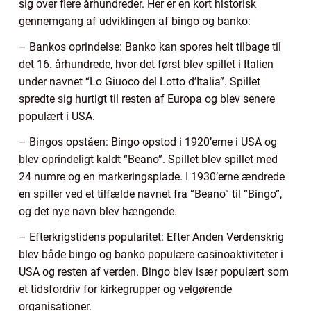
sig over flere århundreder. Her er en kort historisk
gennemgang af udviklingen af bingo og banko:
– Bankos oprindelse: Banko kan spores helt tilbage til
det 16. århundrede, hvor det først blev spillet i Italien
under navnet “Lo Giuoco del Lotto d’Italia”. Spillet
spredte sig hurtigt til resten af Europa og blev senere
populært i USA.
– Bingos opståen: Bingo opstod i 1920’erne i USA og
blev oprindeligt kaldt “Beano”. Spillet blev spillet med
24 numre og en markeringsplade. I 1930’erne ændrede
en spiller ved et tilfælde navnet fra “Beano” til “Bingo”,
og det nye navn blev hængende.
– Efterkrigstidens popularitet: Efter Anden Verdenskrig
blev både bingo og banko populære casinoaktiviteter i
USA og resten af verden. Bingo blev især populært som
et tidsfordriv for kirkegrupper og velgørende
organisationer.