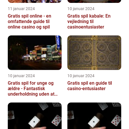
11 januar 2024
10 januar 2024
Gratis spil online - en
Gratis spil kabale: En
omfattende guide til
vejledning til
online casino og spil
casinoentusiaster
10 januar 2024
10 januar 2024
Gratis spil for unge og
Gratis spil en guide til
ældre - Fantastisk
casino-entusiaster
underholdning uden at
tømme lommen