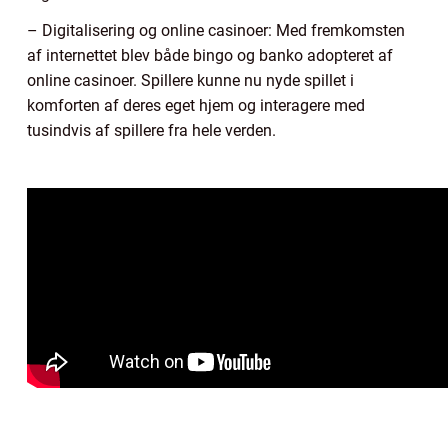
– Digitalisering og online casinoer: Med fremkomsten
af internettet blev både bingo og banko adopteret af
online casinoer. Spillere kunne nu nyde spillet i
komforten af deres eget hjem og interagere med
tusindvis af spillere fra hele verden.