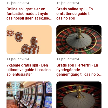
12 januar 2024
12 januar 2024
Online spil gratis er en
Gratis online spil - En
fantastisk måde at nyde
omfattende guide til
casinospil uden at skulle
casino spil
bruge penge
11 januar 2024
11 januar 2024
7kabale gratis spil - Den
Gratis spil Hjerterfri - En
ultimative guide til casino
dybdegående
spilentusiaster
gennemgang til casino og
spilleentusiaster