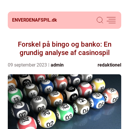
ENVERDENAFSPIL.
dk
Forskel på bingo og banko: En
grundig analyse af casinospil
09 september 2023
admin
redaktionel