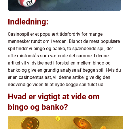
Indledning:
Casinospil er et populært tidsfordriv for mange
mennesker rundt om i verden. Blandt de mest populære
spil finder vi bingo og banko, to spændende spil, der
ofte misforstås som værende det samme. I denne
artikel vil vi dykke ned i forskellen mellem bingo og
banko og give en grundig analyse af begge spil. Hvis du
er en casinoentusiast, vil denne artikel give dig den
nødvendige viden til at nyde begge spil fuldt ud.
Hvad er vigtigt at vide om
bingo og banko?