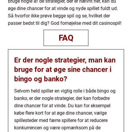
bruge nogle af de strategier, der er nævnt her, kan du
øge dine chancer for at vinde og nyde spillet fuldt ud.
Så hvorfor ikke prøve begge spil og se, hvilket der
passer bedst til dig? God fornøjelse med dit casinospil!
FAQ
Er der nogle strategier, man kan
bruge for at øge sine chancer i
bingo og banko?
Selvom held spiller en vigtig rolle i både bingo og
banko, er der nogle strategier, der kan forbedre
dine chancer for at vinde. Du kan for eksempel
købe flere kort for at øge dine chancer, vælge
spillesteder med færre spillere for at reducere
konkurrencen og være opmærksom på de