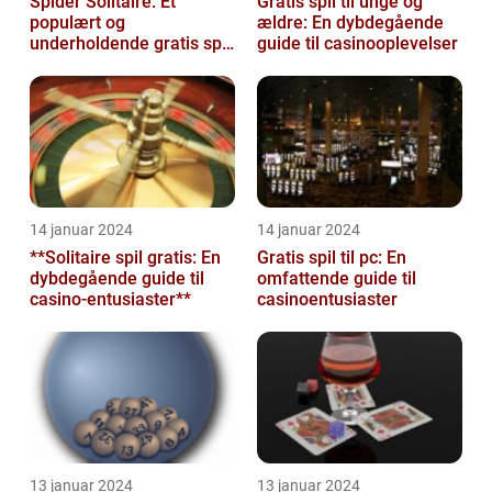
Spider Solitaire: Et
Gratis spil til unge og
populært og
ældre: En dybdegående
underholdende gratis spil
guide til casinooplevelser
for casinospillere
14 januar 2024
14 januar 2024
**Solitaire spil gratis: En
Gratis spil til pc: En
dybdegående guide til
omfattende guide til
casino-entusiaster**
casinoentusiaster
13 januar 2024
13 januar 2024