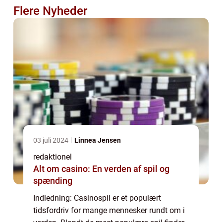
Flere Nyheder
03 juli 2024
Linnea Jensen
redaktionel
Alt om casino: En verden af spil og
spænding
Indledning: Casinospil er et populært
tidsfordriv for mange mennesker rundt om i