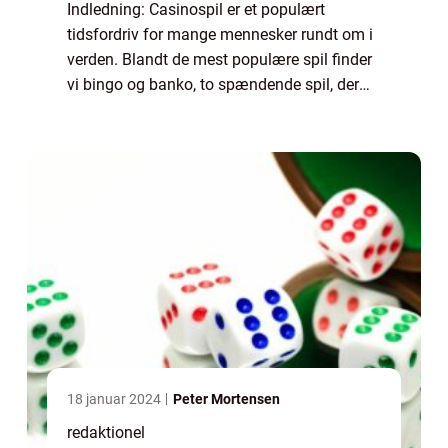
Indledning: Casinospil er et populært
tidsfordriv for mange mennesker rundt om i
verden. Blandt de mest populære spil finder
vi bingo og banko, to spændende spil, der
ofte misforstås som værende det samme. I
denne artikel vil vi dykke ned i forskelle...
18 januar 2024
Peter Mortensen
redaktionel