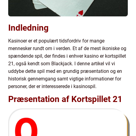
Indledning
Kasinoer er et populært tidsfordriv for mange
mennesker rundt om i verden. Et af de mest ikoniske og
spændende spil, der findes i enhver kasino er kortspillet
21, også kendt som Blackjack. I denne artikel vil vi
uddybe dette spil med en grundig præsentation og en
historisk gennemgang samt vigtige informationer for
personer, der er interesserede i kasinospil.
Præsentation af Kortspillet 21