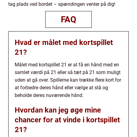
tag plads ved bordet – spændingen venter på dig!
FAQ
Hvad er målet med kortspillet
21?
Målet med kortspillet 21 er at få en hånd med en
samlet værdi på 21 eller så tæt på 21 som muligt
uden at gå over. Spillerne kan trække flere kort for
at forbedre deres hånd eller vælge at stå og
beholde deres nuværende hånd.
Hvordan kan jeg øge mine
chancer for at vinde i kortspillet
21?