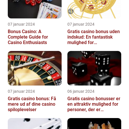
07 januar 2024
07 januar 2024
Bonus Casino: A
Gratis casino bonus uden
Complete Guide for
indskud: En fantastisk
Casino Enthusiasts
mulighed for
casinospillere
07 januar 2024
06 januar 2024
Gratis casino bonus: Få
Gratis casino bonusser er
mere ud af dine casino
en attraktiv mulighed for
spiloplevelser
personer, der er
interesserede i casino
spil