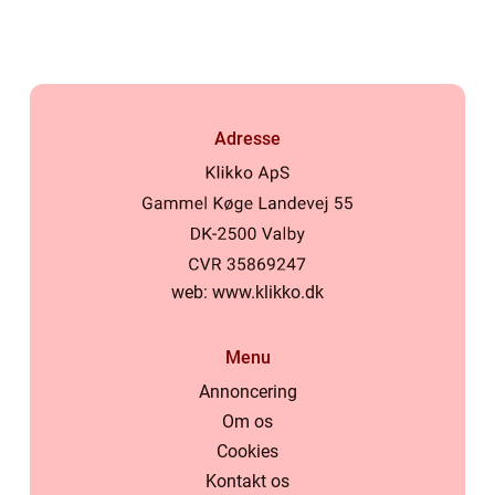
online casinoer i dag
Adresse
web:
www.klikko.dk
Menu
Annoncering
Om os
Cookies
Kontakt os