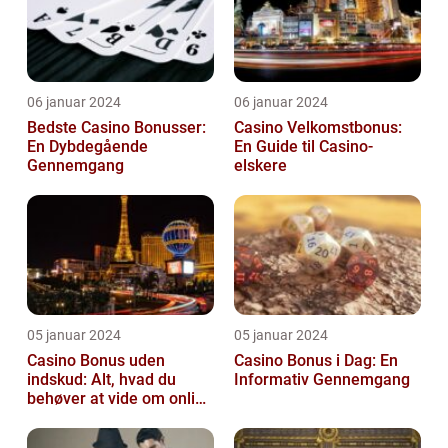
06 januar 2024
06 januar 2024
Bedste Casino Bonusser:
Casino Velkomstbonus:
En Dybdegående
En Guide til Casino-
Gennemgang
elskere
05 januar 2024
05 januar 2024
Casino Bonus uden
Casino Bonus i Dag: En
indskud: Alt, hvad du
Informativ Gennemgang
behøver at vide om online
casino spil