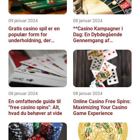
09 januar 2024
08 januar 2024
Gratis casino spil er en
**Casino Kampagner i
populær form for
Dag: En Dybdegående
underholdning, der
Gennemgang af
tilbyder spillere
Udviklingen i
muligheden for at spi...
Casinobranchens
Tilbud**
08 januar 2024
08 januar 2024
En omfattende guide til
Online Casino Free Spins:
"free casino spins": Alt,
Maximizing Your Casino
hvad du behøver at vide
Game Experience