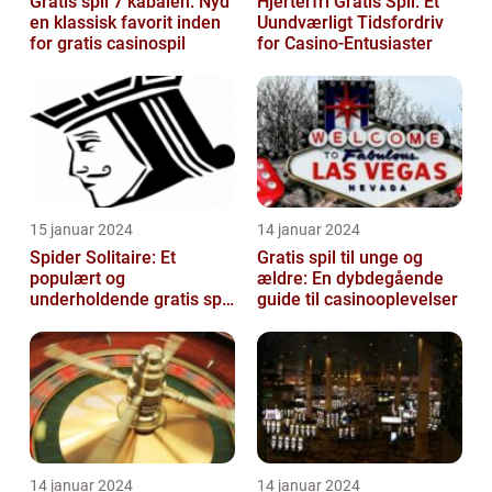
Gratis spil 7 kabalen: Nyd
Hjerterfri Gratis Spil: Et
en klassisk favorit inden
Uundværligt Tidsfordriv
for gratis casinospil
for Casino-Entusiaster
15 januar 2024
14 januar 2024
Spider Solitaire: Et
Gratis spil til unge og
populært og
ældre: En dybdegående
underholdende gratis spil
guide til casinooplevelser
for casinospillere
14 januar 2024
14 januar 2024