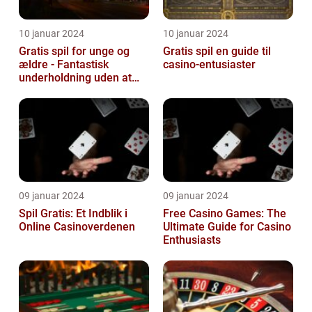
10 januar 2024
10 januar 2024
Gratis spil for unge og
Gratis spil en guide til
ældre - Fantastisk
casino-entusiaster
underholdning uden at
tømme lommen
09 januar 2024
09 januar 2024
Spil Gratis: Et Indblik i
Free Casino Games: The
Online Casinoverdenen
Ultimate Guide for Casino
Enthusiasts