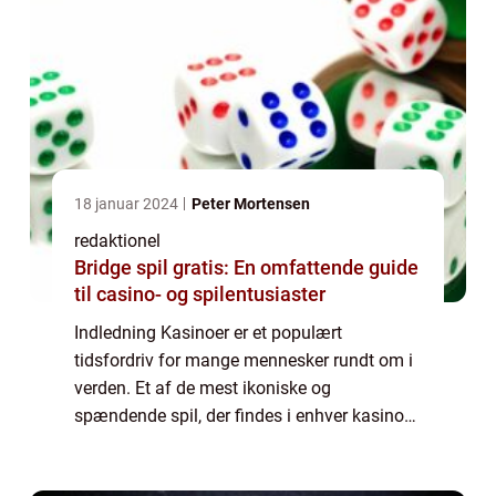
18 januar 2024
Peter Mortensen
redaktionel
Bridge spil gratis: En omfattende guide
til casino- og spilentusiaster
Indledning Kasinoer er et populært
tidsfordriv for mange mennesker rundt om i
verden. Et af de mest ikoniske og
spændende spil, der findes i enhver kasino
er kortspillet 21, også kendt som Blackjack. I
denne artikel vil vi uddybe dette spil med en