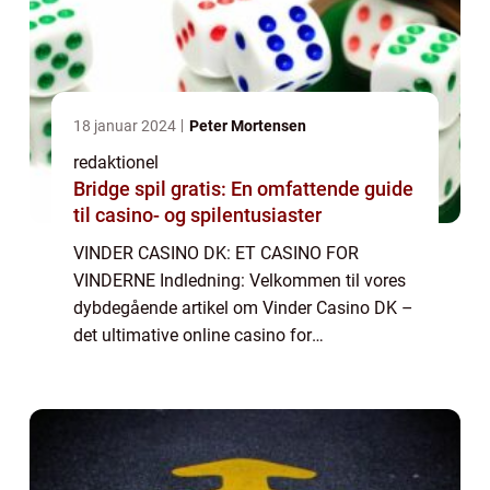
18 januar 2024
Peter Mortensen
redaktionel
Bridge spil gratis: En omfattende guide
til casino- og spilentusiaster
VINDER CASINO DK: ET CASINO FOR
VINDERNE Indledning: Velkommen til vores
dybdegående artikel om Vinder Casino DK –
det ultimative online casino for
spilinteresserede og den perfekte platform,
hvor vindere fødes. I denne artikel vil vi give
dig ...