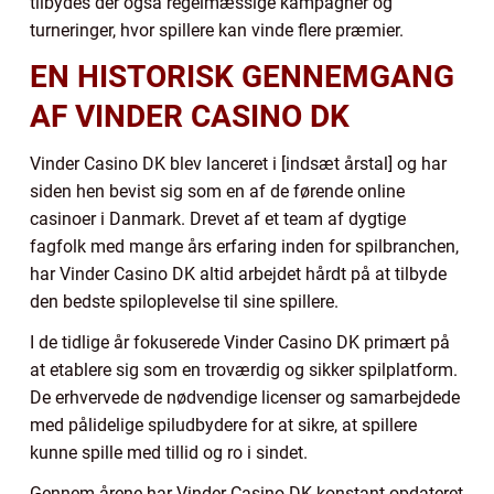
tilbydes der også regelmæssige kampagner og
turneringer, hvor spillere kan vinde flere præmier.
EN HISTORISK GENNEMGANG
AF VINDER CASINO DK
Vinder Casino DK blev lanceret i [indsæt årstal] og har
siden hen bevist sig som en af de førende online
casinoer i Danmark. Drevet af et team af dygtige
fagfolk med mange års erfaring inden for spilbranchen,
har Vinder Casino DK altid arbejdet hårdt på at tilbyde
den bedste spiloplevelse til sine spillere.
I de tidlige år fokuserede Vinder Casino DK primært på
at etablere sig som en troværdig og sikker spilplatform.
De erhvervede de nødvendige licenser og samarbejdede
med pålidelige spiludbydere for at sikre, at spillere
kunne spille med tillid og ro i sindet.
Gennem årene har Vinder Casino DK konstant opdateret