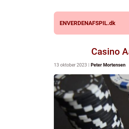
ENVERDENAFSPIL.
dk
Casino Aa
13 oktober 2023
Peter Mortensen