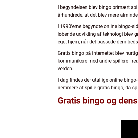
I begyndelsen blev bingo primært spill
århundrede, at det blev mere almindeli
I 1990’erne begyndte online bingo-side
løbende udvikling af teknologi blev g
eget hjem, når det passede dem beds
Gratis bingo på internettet blev hurtig
kommunikere med andre spillere i real
verden.
I dag findes der utallige online bingo
nemmere at spille gratis bingo, da sp
Gratis bingo og dens