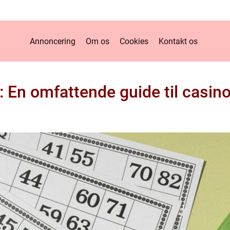
Annoncering
Om os
Cookies
Kontakt os
: En omfattende guide til casin