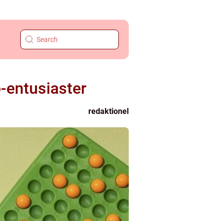
o-entusiaster
redaktionel