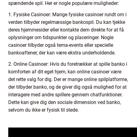
spændende spil. Her er nogle populære muligheder:
1. Fysiske Casinoer: Mange fysiske casinoer rundt om i
verden tilbyder regelmæssige bankospil. Du kan tjekke
deres hjemmesider eller kontakte dem direkte for at få
oplysninger om tidspunkter og placeringer. Nogle
casinoer tilbyder også tema-events eller specielle
bankoaftener, der kan være ekstra underholdende.
2. Online Casinoer: Hvis du foretrækker at spille banko i
komforten af dit eget hjem, kan online casinoer være
det rette valg for dig. Der er mange online spilplatforme,
der tilbyder banko, og de giver dig også mulighed for at
interagere med andre spillere gennem chatfunktioner.
Dette kan give dig den sociale dimension ved banko,
selvom du ikke er fysisk til stede.