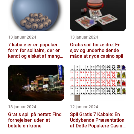
13 januar 2024
13 januar 2024
7 kabale er en populær
Gratis spil for ældre: En
form for solitaire, der er
sjov og underholdende
kendt og elsket af mange
måde at nyde casino spil
casino- og
spilentusiaste...
13 januar 2024
12 januar 2024
Gratis spil på nettet: Find
Spil Gratis 7 Kabale: En
fornøjelsen uden at
Uddybende Præsentation
betale en krone
af Dette Populære Casino
Spil