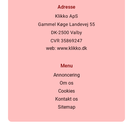
Adresse
web:
www.klikko.dk
Menu
Annoncering
Om os
Cookies
Kontakt os
Sitemap