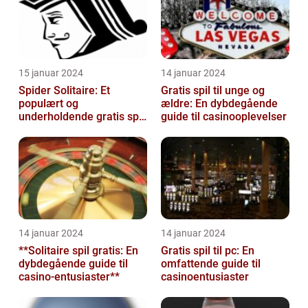
15 januar 2024
14 januar 2024
Spider Solitaire: Et
Gratis spil til unge og
populært og
ældre: En dybdegående
underholdende gratis spil
guide til casinooplevelser
for casinospillere
14 januar 2024
14 januar 2024
**Solitaire spil gratis: En
Gratis spil til pc: En
dybdegående guide til
omfattende guide til
casino-entusiaster**
casinoentusiaster