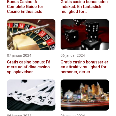
Bonus Casino: A
Gratis casino bonus uden
Complete Guide for
indskud: En fantastisk
Casino Enthusiasts
mulighed for
casinospillere
07 januar 2024
06 januar 2024
Gratis casino bonus: Få
Gratis casino bonusser er
mere ud af dine casino
en attraktiv mulighed for
spiloplevelser
personer, der er
interesserede i casino
spil
06 januar 2024
06 januar 2024