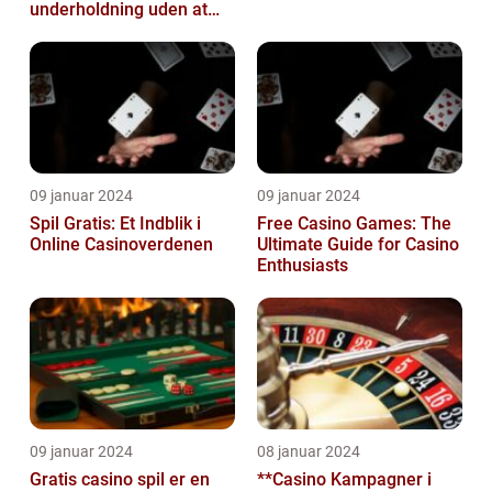
underholdning uden at
tømme lommen
09 januar 2024
09 januar 2024
Spil Gratis: Et Indblik i
Free Casino Games: The
Online Casinoverdenen
Ultimate Guide for Casino
Enthusiasts
09 januar 2024
08 januar 2024
Gratis casino spil er en
**Casino Kampagner i