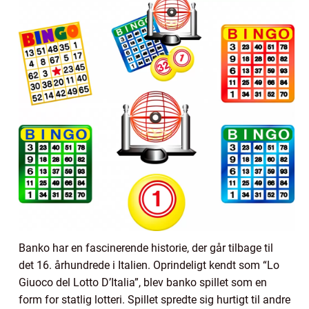
Banko har en fascinerende historie, der går tilbage til
det 16. århundrede i Italien. Oprindeligt kendt som “Lo
Giuoco del Lotto D’Italia”, blev banko spillet som en
form for statlig lotteri. Spillet spredte sig hurtigt til andre