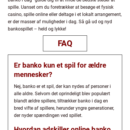
spille. Uanset om du foretrækker at besøge et fysisk
casino, spille online eller deltage i et lokalt arrangement,
er der masser af muligheder i dag. Så gå ud og nyd
bankospillet – held og lykke!
FAQ
Er banko kun et spil for ældre
mennesker?
Nej, banko er et spil, der kan nydes af personer i
alle aldre. Selvom det oprindeligt blev populært
blandt ældre spillere, tiltrækker banko i dag en
bred vifte af spillere, herunder yngre generationer,
der nyder spændingen ved spillet.
Hvordan adskiller online banko