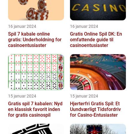
16 januar 2024
16 januar 2024
Spil 7 kabale online
Gratis Online Spil DK: En
gratis: Underholdning for
omfattende guide til
casinoentusiaster
casinoentusiaster
15 januar 2024
15 januar 2024
Gratis spil 7 kabalen: Nyd
Hjerterfri Gratis Spil: Et
en klassisk favorit inden
Uundværligt Tidsfordriv
for gratis casinospil
for Casino-Entusiaster