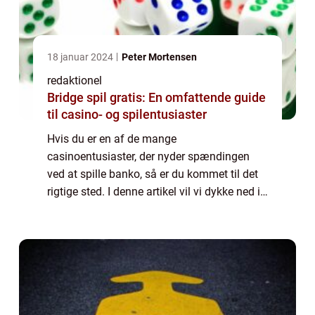
18 januar 2024
Peter Mortensen
redaktionel
Bridge spil gratis: En omfattende guide
til casino- og spilentusiaster
Hvis du er en af de mange
casinoentusiaster, der nyder spændingen
ved at spille banko, så er du kommet til det
rigtige sted. I denne artikel vil vi dykke ned i
verdenen af “hvor er der banko i dag” og
udforske hvad denne populære form for...