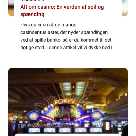
Alt om casino: En verden af spil og
spænding
Hvis du er en af de mange
casinoentusiaster, der nyder spændingen
ved at spille banko, så er du kommet til det
rigtige sted. I denne artikel vil vi dykke ned i
verdenen af “hvor er der banko i dag” og
udforske hvad denne populære form for...