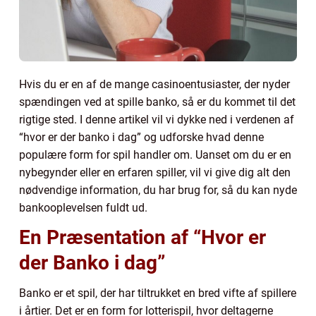
Hvis du er en af de mange casinoentusiaster, der nyder
spændingen ved at spille banko, så er du kommet til det
rigtige sted. I denne artikel vil vi dykke ned i verdenen af
“hvor er der banko i dag” og udforske hvad denne
populære form for spil handler om. Uanset om du er en
nybegynder eller en erfaren spiller, vil vi give dig alt den
nødvendige information, du har brug for, så du kan nyde
bankooplevelsen fuldt ud.
En Præsentation af “Hvor er
der Banko i dag”
Banko er et spil, der har tiltrukket en bred vifte af spillere
i årtier. Det er en form for lotterispil, hvor deltagerne