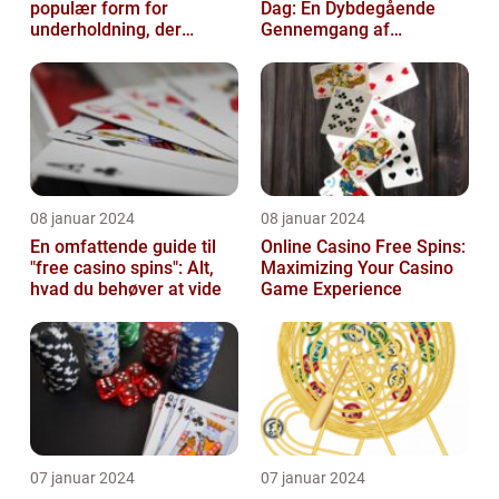
populær form for
Dag: En Dybdegående
underholdning, der
Gennemgang af
tilbyder spillere
Udviklingen i
muligheden for at spi...
Casinobranchens
Tilbud**
08 januar 2024
08 januar 2024
En omfattende guide til
Online Casino Free Spins:
"free casino spins": Alt,
Maximizing Your Casino
hvad du behøver at vide
Game Experience
07 januar 2024
07 januar 2024