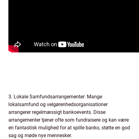
3. Lokale Samfundsarrangementer: Mange
lokalsamfund og velgørenhedsorganisationer
arrangerer regelmæssigt bankoevents. Disse
arrangementer tjener ofte som fundraisere og kan være
en fantastisk mulighed for at spille banko, støtte en god
sag og møde nye mennesker.