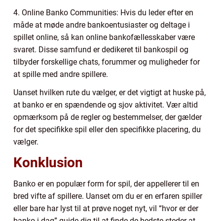
4. Online Banko Communities: Hvis du leder efter en
måde at møde andre bankoentusiaster og deltage i
spillet online, så kan online bankofællesskaber være
svaret. Disse samfund er dedikeret til bankospil og
tilbyder forskellige chats, forummer og muligheder for
at spille med andre spillere.
Uanset hvilken rute du vælger, er det vigtigt at huske på,
at banko er en spændende og sjov aktivitet. Vær altid
opmærksom på de regler og bestemmelser, der gælder
for det specifikke spil eller den specifikke placering, du
vælger.
Konklusion
Banko er en populær form for spil, der appellerer til en
bred vifte af spillere. Uanset om du er en erfaren spiller
eller bare har lyst til at prøve noget nyt, vil “hvor er der
banko i dag” guide dig til at finde de bedste steder at