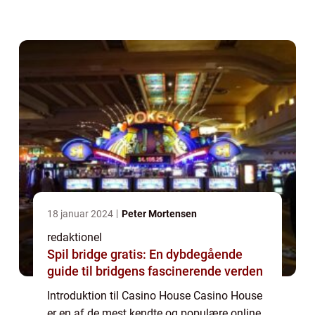
førsteklasses spiloplevelse tilbyder Casino
House en spændende destination for både
e...
18 januar 2024
Peter Mortensen
redaktionel
Spil bridge gratis: En dybdegående
guide til bridgens fascinerende verden
Introduktion til Casino House Casino House
er en af de mest kendte og populære online