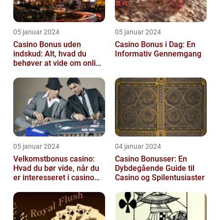
05 januar 2024
05 januar 2024
Casino Bonus uden
Casino Bonus i Dag: En
indskud: Alt, hvad du
Informativ Gennemgang
behøver at vide om online
casino spil
05 januar 2024
04 januar 2024
Velkomstbonus casino:
Casino Bonusser: En
Hvad du bør vide, når du
Dybdegående Guide til
er interesseret i casino
Casino og Spilentusiaster
spil