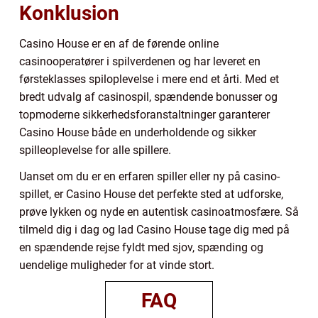
Konklusion
Casino House er en af de førende online
casinooperatører i spilverdenen og har leveret en
førsteklasses spiloplevelse i mere end et årti. Med et
bredt udvalg af casinospil, spændende bonusser og
topmoderne sikkerhedsforanstaltninger garanterer
Casino House både en underholdende og sikker
spilleoplevelse for alle spillere.
Uanset om du er en erfaren spiller eller ny på casino-
spillet, er Casino House det perfekte sted at udforske,
prøve lykken og nyde en autentisk casinoatmosfære. Så
tilmeld dig i dag og lad Casino House tage dig med på
en spændende rejse fyldt med sjov, spænding og
uendelige muligheder for at vinde stort.
FAQ