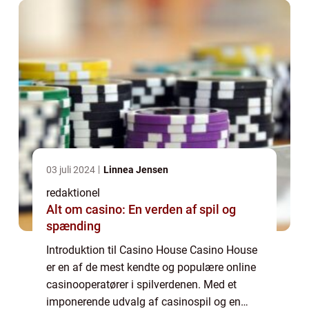
03 juli 2024
Linnea Jensen
redaktionel
Alt om casino: En verden af spil og
spænding
Introduktion til Casino House Casino House
er en af de mest kendte og populære online
casinooperatører i spilverdenen. Med et
imponerende udvalg af casinospil og en