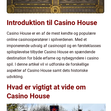
Introduktion til Casino House
Casino House er en af de mest kendte og populære
online casinooperatører i spilverdenen. Med et
imponerende udvalg af casinospil og en førsteklasses
spiloplevelse tilbyder Casino House en spændende
destination for både erfarne og nybegyndere i casino
spil. I denne artikel vil vi udforske de forskellige
aspekter af Casino House samt dets historiske
udvikling.
Hvad er vigtigt at vide om
Casino House