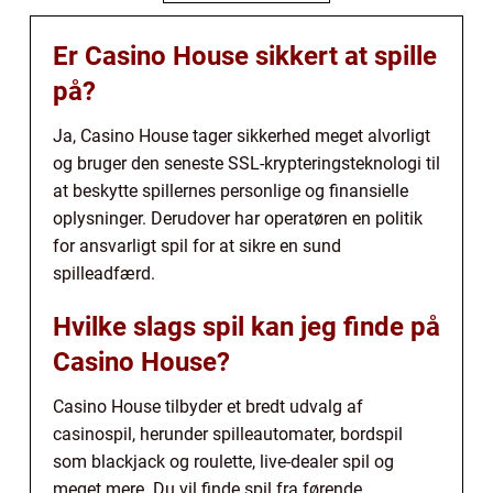
Er Casino House sikkert at spille
på?
Ja, Casino House tager sikkerhed meget alvorligt
og bruger den seneste SSL-krypteringsteknologi til
at beskytte spillernes personlige og finansielle
oplysninger. Derudover har operatøren en politik
for ansvarligt spil for at sikre en sund
spilleadfærd.
Hvilke slags spil kan jeg finde på
Casino House?
Casino House tilbyder et bredt udvalg af
casinospil, herunder spilleautomater, bordspil
som blackjack og roulette, live-dealer spil og
meget mere. Du vil finde spil fra førende