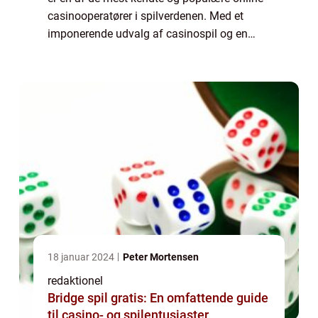
casinooperatører i spilverdenen. Med et
imponerende udvalg af casinospil og en
førsteklasses spiloplevelse tilbyder Casino
House en spændende destination for både
e...
18 januar 2024
Peter Mortensen
redaktionel
Bridge spil gratis: En omfattende guide
til casino- og spilentusiaster