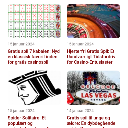
15 januar 2024
15 januar 2024
Gratis spil 7 kabalen: Nyd
Hjerterfri Gratis Spil: Et
en klassisk favorit inden
Uundværligt Tidsfordriv
for gratis casinospil
for Casino-Entusiaster
15 januar 2024
14 januar 2024
Spider Solitaire: Et
Gratis spil til unge og
populært og
ældre: En dybdegående