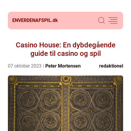
ENVERDENAFSPIL.
dk
Casino House: En dybdegående
guide til casino og spil
07 oktober 2023
Peter Mortensen
redaktionel