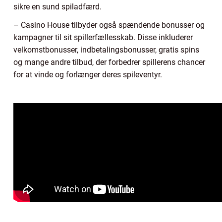
sikre en sund spiladfærd.
– Casino House tilbyder også spændende bonusser og
kampagner til sit spillerfællesskab. Disse inkluderer
velkomstbonusser, indbetalingsbonusser, gratis spins
og mange andre tilbud, der forbedrer spillerens chancer
for at vinde og forlænger deres spileventyr.