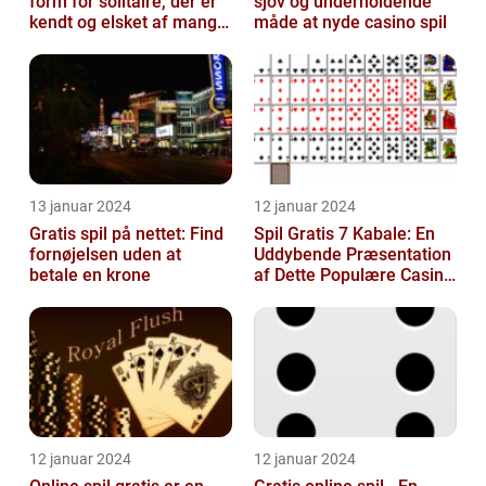
form for solitaire, der er
sjov og underholdende
kendt og elsket af mange
måde at nyde casino spil
casino- og
spilentusiaste...
13 januar 2024
12 januar 2024
Gratis spil på nettet: Find
Spil Gratis 7 Kabale: En
fornøjelsen uden at
Uddybende Præsentation
betale en krone
af Dette Populære Casino
Spil
12 januar 2024
12 januar 2024