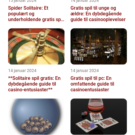
15 januar 2024
14 januar 2024
Spider Solitaire: Et
Gratis spil til unge og
populært og
ældre: En dybdegående
underholdende gratis spil
guide til casinooplevelser
for casinospillere
14 januar 2024
14 januar 2024
**Solitaire spil gratis: En
Gratis spil til pc: En
dybdegående guide til
omfattende guide til
casino-entusiaster**
casinoentusiaster