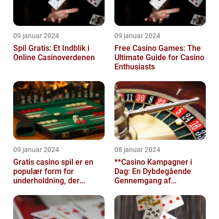
09 januar 2024
09 januar 2024
Spil Gratis: Et Indblik i
Free Casino Games: The
Online Casinoverdenen
Ultimate Guide for Casino
Enthusiasts
09 januar 2024
08 januar 2024
Gratis casino spil er en
**Casino Kampagner i
populær form for
Dag: En Dybdegående
underholdning, der
Gennemgang af
tilbyder spillere
Udviklingen i
muligheden for at spi...
Casinobranchens
Tilbud**