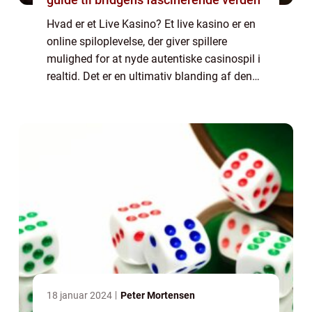
Hvad er et Live Kasino? Et live kasino er en
online spiloplevelse, der giver spillere
mulighed for at nyde autentiske casinospil i
realtid. Det er en ultimativ blanding af den
spænding, der kommer fra at spille på et
fysisk casino og bekvemmeligheden...
18 januar 2024
Peter Mortensen