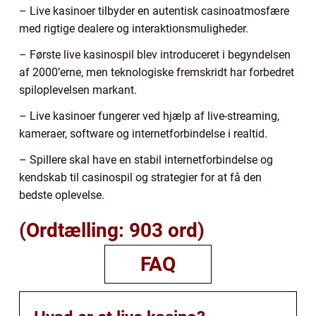
– Live kasinoer tilbyder en autentisk casinoatmosfære
med rigtige dealere og interaktionsmuligheder.
– Første live kasinospil blev introduceret i begyndelsen
af 2000’erne, men teknologiske fremskridt har forbedret
spiloplevelsen markant.
– Live kasinoer fungerer ved hjælp af live-streaming,
kameraer, software og internetforbindelse i realtid.
– Spillere skal have en stabil internetforbindelse og
kendskab til casinospil og strategier for at få den
bedste oplevelse.
(Ordtælling: 903 ord)
FAQ