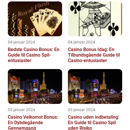
04 januar 2024
04 januar 2024
Bedste Casino Bonus: En
Casino Bonus Idag: En
Guide til Casino Spil-
Tilbundsgående Guide til
entusiaster
Casino-entusiaster
03 januar 2024
03 januar 2024
Casino Velkomst Bonus:
Casino uden indbetaling:
En Dybdegående
En Guide til Casino Spil
Gennemgang
uden Risiko