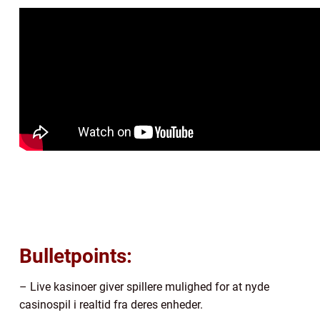
Bulletpoints:
– Live kasinoer giver spillere mulighed for at nyde
casinospil i realtid fra deres enheder.