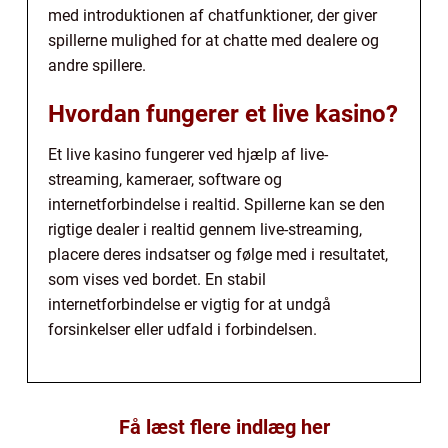
med introduktionen af chatfunktioner, der giver
spillerne mulighed for at chatte med dealere og
andre spillere.
Hvordan fungerer et live kasino?
Et live kasino fungerer ved hjælp af live-
streaming, kameraer, software og
internetforbindelse i realtid. Spillerne kan se den
rigtige dealer i realtid gennem live-streaming,
placere deres indsatser og følge med i resultatet,
som vises ved bordet. En stabil
internetforbindelse er vigtig for at undgå
forsinkelser eller udfald i forbindelsen.
Få læst flere indlæg her