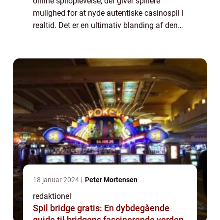
online spiloplevelse, der giver spillere
mulighed for at nyde autentiske casinospil i
realtid. Det er en ultimativ blanding af den
spænding, der kommer fra at spille på et
fysisk casino og bekvemmeligheden...
18 januar 2024
Peter Mortensen
redaktionel
Spil bridge gratis: En dybdegående
guide til bridgens fascinerende verden