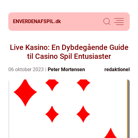
ENVERDENAFSPIL.
dk
Live Kasino: En Dybdegående Guide
til Casino Spil Entusiaster
06 oktober 2023
Peter Mortensen
redaktionel