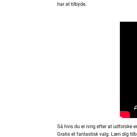
har at tilbyde.
Så hvis du er ivrig efter at udforske
Gratis et fantastisk valg. Læn dig til