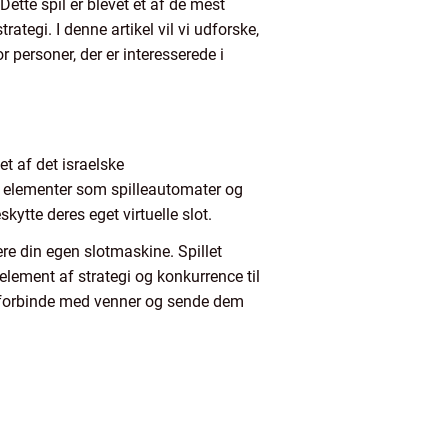
Dette spil er blevet et af de mest
ategi. I denne artikel vil vi udforske,
r personer, der er interesserede i
et af det israelske
re elementer som spilleautomater og
kytte deres eget virtuelle slot.
e din egen slotmaskine. Spillet
 element af strategi og konkurrence til
at forbinde med venner og sende dem