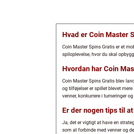
Hvad er Coin Master S
Coin Master Spins Gratis er et mob
spiloplevelse, hvor du skal opbygg
Hvordan har Coin Maste
Coin Master Spins Gratis blev lan
og tilføjelser er spillet blevet m
venner, konkurrere i turneringer og
Er der nogen tips til a
Ja, det er vigtigt at have en strat
som at forbinde med venner og delt