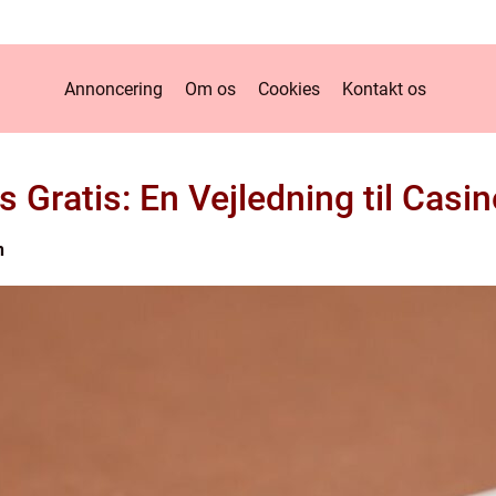
Annoncering
Om os
Cookies
Kontakt os
 Gratis: En Vejledning til Casin
n