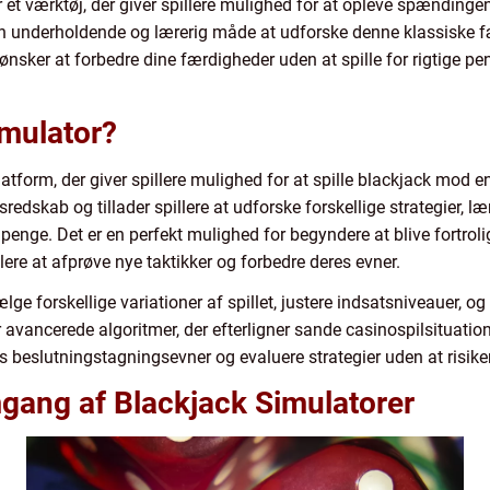
 et værktøj, der giver spillere mulighed for at opleve spændingen
en underholdende og lærerig måde at udforske denne klassiske 
ønsker at forbedre dine færdigheder uden at spille for rigtige pe
imulator?
latform, der giver spillere mulighed for at spille blackjack mod 
edskab og tillader spillere at udforske forskellige strategier, l
penge. Det er en perfekt mulighed for begyndere at blive fortroli
ere at afprøve nye taktikker og forbedre deres evner.
lge forskellige variationer af spillet, justere indsatsniveauer, og 
avancerede algoritmer, der efterligner sande casinospilsituatione
s beslutningstagningsevner og evaluere strategier uden at risik
gang af Blackjack Simulatorer