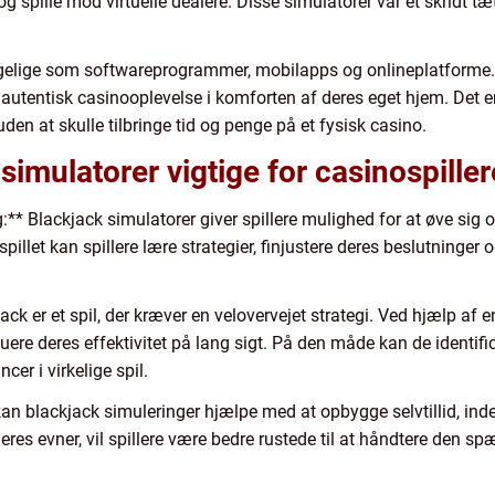
g spille mod virtuelle dealere. Disse simulatorer var et skridt tæt
ængelige som softwareprogrammer, mobilapps og onlineplatforme
en autentisk casinooplevelse i komforten af deres eget hjem. Det 
den at skulle tilbringe tid og penge på et fysisk casino.
simulatorer vigtige for casinospille
* Blackjack simulatorer giver spillere mulighed for at øve sig 
pillet kan spillere lære strategier, finjustere deres beslutninger o
ack er et spil, der kræver en velovervejet strategi. Ved hjælp af e
aluere deres effektivitet på lang sigt. På den måde kan de identifi
cer i virkelige spil.
 kan blackjack simuleringer hjælpe med at opbygge selvtillid, inde
deres evner, vil spillere være bedre rustede til at håndtere den 