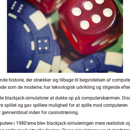
de historie, der strækker sig tilbage til begyndelsen af compute
rede som de moderne, har teknologisk udvikling og stigende efter
ste blackjack-simulatorer at dukke op på computerskærmen. Diss
e spillet og gav spillere mulighed for at spille mod computeren.
et gennembrud inden for casinotræning.
ere i 1980’erne blev blackjack-simuleringen mere realistisk og 