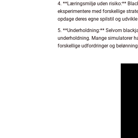
4. **Læringsmiljø uden risiko:** Black
eksperimentere med forskellige strat
opdage deres egne spilstil og udvikle
5. **Underholdning:** Selvom blackjac
underholdning. Mange simulatorer har
forskellige udfordringer og belønnin