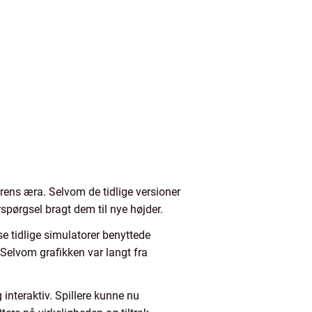
rens æra. Selvom de tidlige versioner
spørgsel bragt dem til nye højder.
e tidlige simulatorer benyttede
 Selvom grafikken var langt fra
interaktiv. Spillere kunne nu