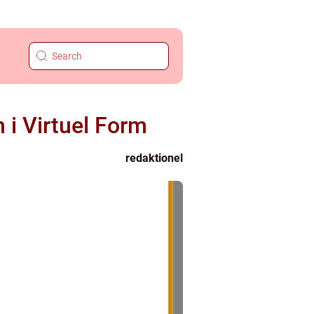
 i Virtuel Form
redaktionel