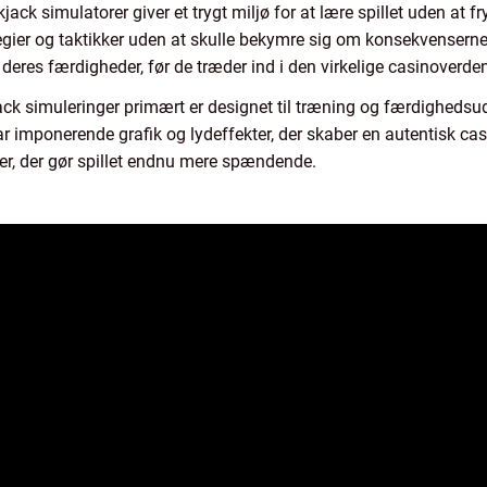
jack simulatorer giver et trygt miljø for at lære spillet uden at 
egier og taktikker uden at skulle bekymre sig om konsekvenserne
 deres færdigheder, før de træder ind i den virkelige casinoverde
k simuleringer primært er designet til træning og færdighedsudv
 imponerende grafik og lydeffekter, der skaber en autentisk ca
ger, der gør spillet endnu mere spændende.