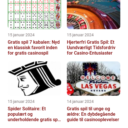
15 januar 2024
15 januar 2024
Gratis spil 7 kabalen: Nyd
Hjerterfri Gratis Spil: Et
en klassisk favorit inden
Uundværligt Tidsfordriv
for gratis casinospil
for Casino-Entusiaster
15 januar 2024
14 januar 2024
Spider Solitaire: Et
Gratis spil til unge og
populært og
ældre: En dybdegående
underholdende gratis spil
guide til casinooplevelser
for casinospillere