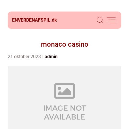
ENVERDENAFSPIL.
dk
monaco casino
21 oktober 2023
admin