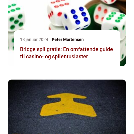
18 januar 2024
Peter Mortensen
Bridge spil gratis: En omfattende guide
til casino- og spilentusiaster