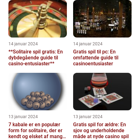
14 januar 2024
14 januar 2024
**Solitaire spil gratis: En
Gratis spil til pc: En
dybdegående guide til
omfattende guide til
casino-entusiaster**
casinoentusiaster
13 januar 2024
13 januar 2024
7 kabale er en populær
Gratis spil for ældre: En
form for solitaire, der er
sjov og underholdende
kendt og elsket af mange
måde at nyde casino spil