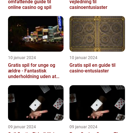
omfattende guide til
vejledning til
online casino og spil
casinoentusiaster
10 januar 2024
10 januar 2024
Gratis spil for unge og
Gratis spil en guide til
ældre - Fantastisk
casino-entusiaster
underholdning uden at
tømme lommen
09 januar 2024
09 januar 2024