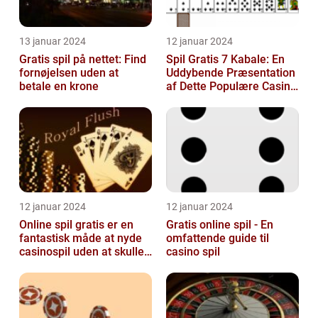
13 januar 2024
12 januar 2024
Gratis spil på nettet: Find
Spil Gratis 7 Kabale: En
fornøjelsen uden at
Uddybende Præsentation
betale en krone
af Dette Populære Casino
Spil
12 januar 2024
12 januar 2024
Online spil gratis er en
Gratis online spil - En
fantastisk måde at nyde
omfattende guide til
casinospil uden at skulle
casino spil
bruge penge