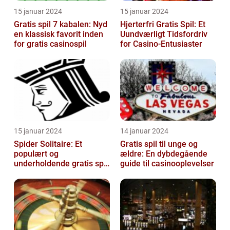
15 januar 2024
15 januar 2024
Gratis spil 7 kabalen: Nyd
Hjerterfri Gratis Spil: Et
en klassisk favorit inden
Uundværligt Tidsfordriv
for gratis casinospil
for Casino-Entusiaster
15 januar 2024
14 januar 2024
Spider Solitaire: Et
Gratis spil til unge og
populært og
ældre: En dybdegående
underholdende gratis spil
guide til casinooplevelser
for casinospillere