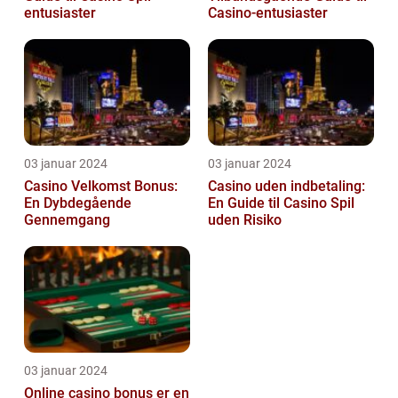
entusiaster
Casino-entusiaster
03 januar 2024
03 januar 2024
Casino Velkomst Bonus:
Casino uden indbetaling:
En Dybdegående
En Guide til Casino Spil
Gennemgang
uden Risiko
03 januar 2024
Online casino bonus er en