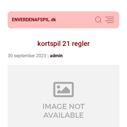
ENVERDENAFSPIL.
dk
kortspil 21 regler
30 september 2023
admin