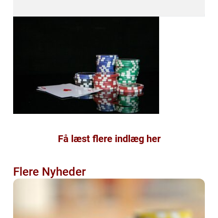
Få læst flere indlæg her
Flere Nyheder