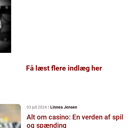
Få læst flere indlæg her
03 juli 2024
Linnea Jensen
Alt om casino: En verden af spil
og spænding