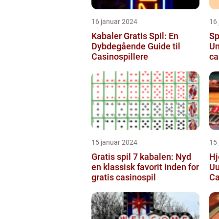
16 januar 2024
16
Kabaler Gratis Spil: En
Sp
Dybdegående Guide til
Un
Casinospillere
ca
15 januar 2024
15
Gratis spil 7 kabalen: Nyd
Hj
en klassisk favorit inden for
Uu
gratis casinospil
Ca