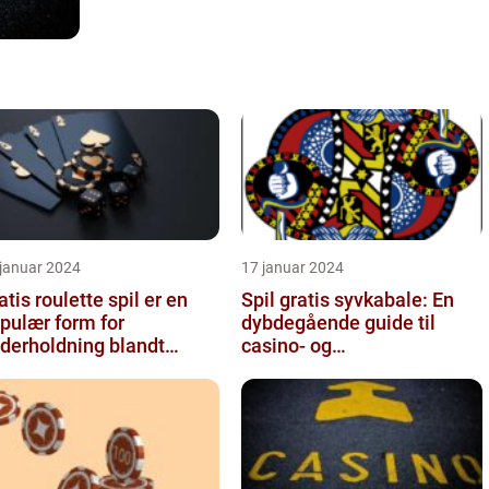
 januar 2024
17 januar 2024
atis roulette spil er en
Spil gratis syvkabale: En
pulær form for
dybdegående guide til
derholdning blandt
casino- og
sinospillere verden over
spilleentusiaster