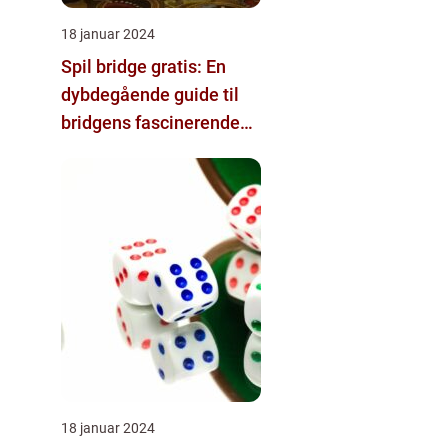
18 januar 2024
Spil bridge gratis: En
dybdegående guide til
bridgens fascinerende
verden
18 januar 2024