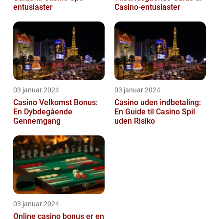
entusiaster
Casino-entusiaster
03 januar 2024
03 januar 2024
Casino Velkomst Bonus:
Casino uden indbetaling:
En Dybdegående
En Guide til Casino Spil
Gennemgang
uden Risiko
03 januar 2024
Online casino bonus er en