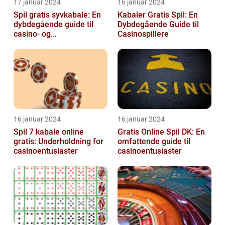
17 januar 2024
16 januar 2024
Spil gratis syvkabale: En
Kabaler Gratis Spil: En
dybdegående guide til
Dybdegående Guide til
casino- og
Casinospillere
spilleentusiaster
16 januar 2024
16 januar 2024
Spil 7 kabale online
Gratis Online Spil DK: En
gratis: Underholdning for
omfattende guide til
casinoentusiaster
casinoentusiaster