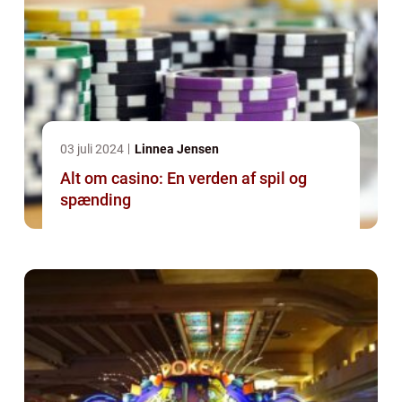
03 juli 2024
Linnea Jensen
Alt om casino: En verden af spil og
spænding