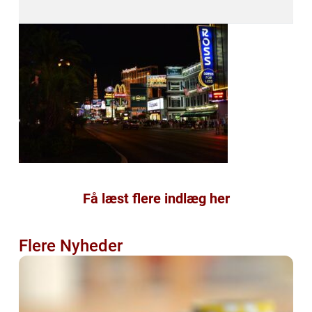
Få læst flere indlæg her
Flere Nyheder