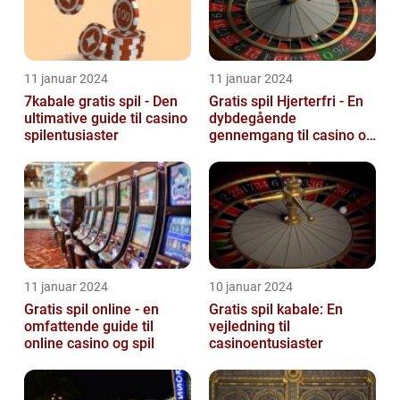
11 januar 2024
11 januar 2024
7kabale gratis spil - Den
Gratis spil Hjerterfri - En
ultimative guide til casino
dybdegående
spilentusiaster
gennemgang til casino og
spilleentusiaster
11 januar 2024
10 januar 2024
Gratis spil online - en
Gratis spil kabale: En
omfattende guide til
vejledning til
online casino og spil
casinoentusiaster