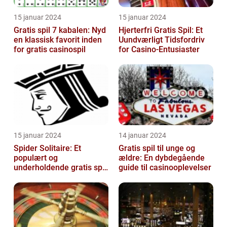
15 januar 2024
15 januar 2024
Gratis spil 7 kabalen: Nyd
Hjerterfri Gratis Spil: Et
en klassisk favorit inden
Uundværligt Tidsfordriv
for gratis casinospil
for Casino-Entusiaster
15 januar 2024
14 januar 2024
Spider Solitaire: Et
Gratis spil til unge og
populært og
ældre: En dybdegående
underholdende gratis spil
guide til casinooplevelser
for casinospillere