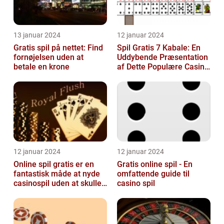
13 januar 2024
12 januar 2024
Gratis spil på nettet: Find
Spil Gratis 7 Kabale: En
fornøjelsen uden at
Uddybende Præsentation
betale en krone
af Dette Populære Casino
Spil
12 januar 2024
12 januar 2024
Online spil gratis er en
Gratis online spil - En
fantastisk måde at nyde
omfattende guide til
casinospil uden at skulle
casino spil
bruge penge