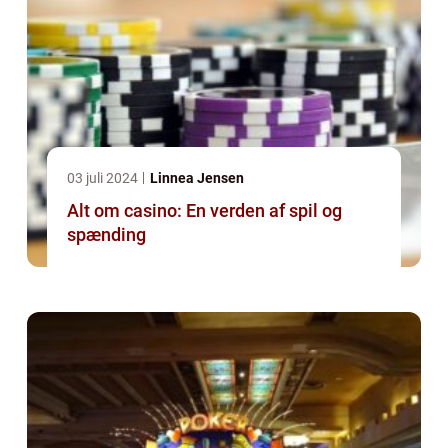
03 juli 2024
Linnea Jensen
Alt om casino: En verden af spil og
spænding