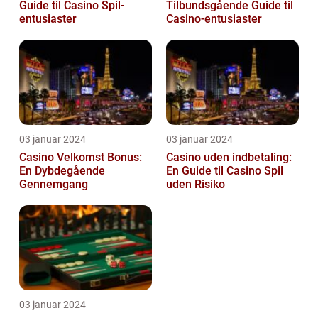
Guide til Casino Spil-
Tilbundsgående Guide til
entusiaster
Casino-entusiaster
03 januar 2024
03 januar 2024
Casino Velkomst Bonus:
Casino uden indbetaling:
En Dybdegående
En Guide til Casino Spil
Gennemgang
uden Risiko
03 januar 2024