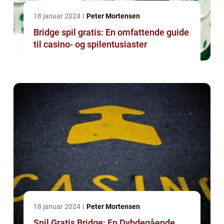
18 januar 2024
Peter Mortensen
Bridge spil gratis: En omfattende guide
til casino- og spilentusiaster
18 januar 2024
Peter Mortensen
Spil Gratis Bridge: En Dybdegående