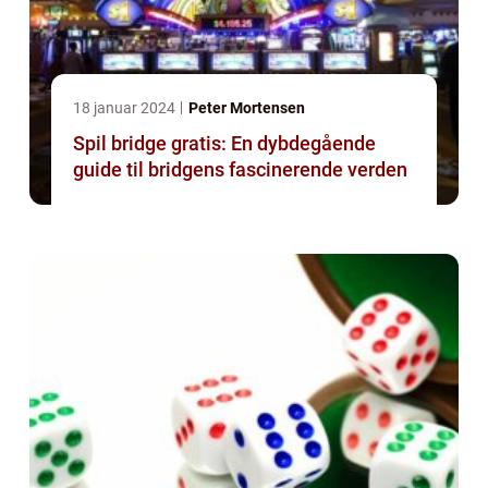
18 januar 2024
Peter Mortensen
Spil bridge gratis: En dybdegående
guide til bridgens fascinerende verden