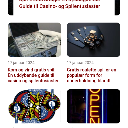
Guide til Casino- og Spilentusiaster
17 januar 2024
17 januar 2024
Kom og vind gratis spil:
Gratis roulette spil er en
En uddybende guide til
populær form for
casino og spilentusiaster
underholdning blandt
casinospillere verden
over