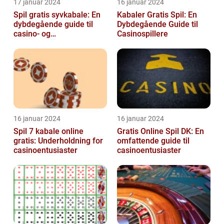
17 januar 2024
16 januar 2024
Spil gratis syvkabale: En
Kabaler Gratis Spil: En
dybdegående guide til
Dybdegående Guide til
casino- og
Casinospillere
spilleentusiaster
16 januar 2024
16 januar 2024
Spil 7 kabale online
Gratis Online Spil DK: En
gratis: Underholdning for
omfattende guide til
casinoentusiaster
casinoentusiaster