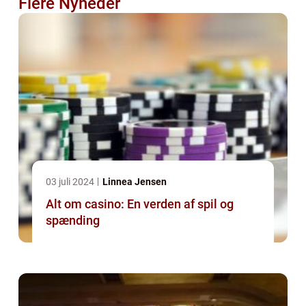
Flere Nyheder
03 juli 2024
Linnea Jensen
Alt om casino: En verden af spil og
spænding