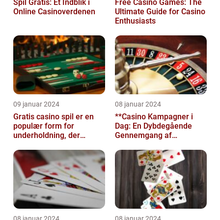
Spil Gratis: Et Indblik i
Free Casino Games: The
Online Casinoverdenen
Ultimate Guide for Casino
Enthusiasts
09 januar 2024
08 januar 2024
Gratis casino spil er en
**Casino Kampagner i
populær form for
Dag: En Dybdegående
underholdning, der
Gennemgang af
tilbyder spillere
Udviklingen i
muligheden for at spi...
Casinobranchens
Tilbud**
08 januar 2024
08 januar 2024