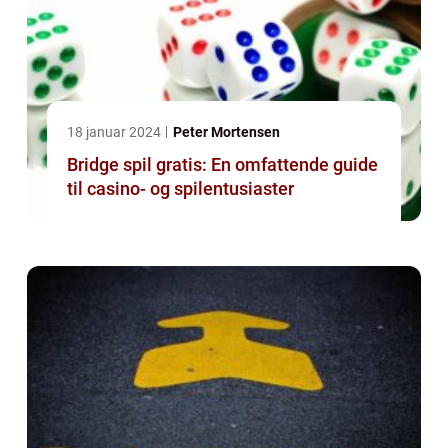
18 januar 2024
Peter Mortensen
Bridge spil gratis: En omfattende guide
til casino- og spilentusiaster