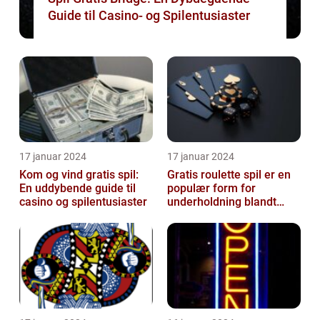
Guide til Casino- og Spilentusiaster
17 januar 2024
17 januar 2024
Kom og vind gratis spil:
Gratis roulette spil er en
En uddybende guide til
populær form for
casino og spilentusiaster
underholdning blandt
casinospillere verden
over