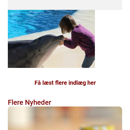
Få læst flere indlæg her
Flere Nyheder