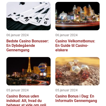
spil
06 januar 2024
06 januar 2024
Bedste Casino Bonusser:
Casino Velkomstbonus:
En Dybdegående
En Guide til Casino-
Gennemgang
elskere
05 januar 2024
05 januar 2024
Casino Bonus uden
Casino Bonus i Dag: En
indskud: Alt, hvad du
Informativ Gennemgang
behøver at vide om online