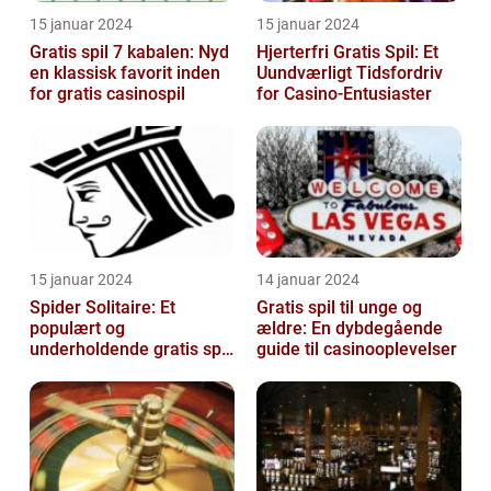
15 januar 2024
15 januar 2024
Gratis spil 7 kabalen: Nyd
Hjerterfri Gratis Spil: Et
en klassisk favorit inden
Uundværligt Tidsfordriv
for gratis casinospil
for Casino-Entusiaster
15 januar 2024
14 januar 2024
Spider Solitaire: Et
Gratis spil til unge og
populært og
ældre: En dybdegående
underholdende gratis spil
guide til casinooplevelser
for casinospillere