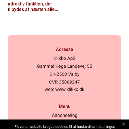
attraktiv funktion, der
tilbydes af næsten alle
online casinoer i dag
Adresse
web:
www.klikko.dk
Menu
Annoncering
Om os
På vores website bruges cookies til at huske dine indstillinger,