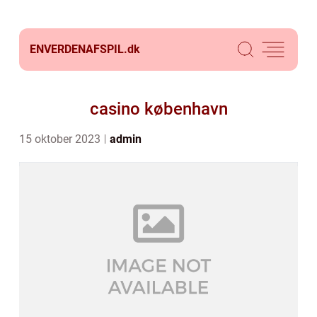
ENVERDENAFSPIL.
dk
casino københavn
15 oktober 2023
admin