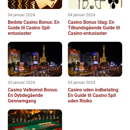
04 januar 2024
04 januar 2024
Bedste Casino Bonus: En
Casino Bonus Idag: En
Guide til Casino Spil-
Tilbundsgående Guide til
entusiaster
Casino-entusiaster
03 januar 2024
03 januar 2024
Casino Velkomst Bonus:
Casino uden indbetaling:
En Dybdegående
En Guide til Casino Spil
Gennemgang
uden Risiko