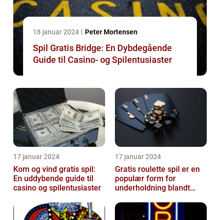
18 januar 2024
Peter Mortensen
Spil Gratis Bridge: En Dybdegående
Guide til Casino- og Spilentusiaster
17 januar 2024
17 januar 2024
Kom og vind gratis spil:
Gratis roulette spil er en
En uddybende guide til
populær form for
casino og spilentusiaster
underholdning blandt
casinospillere verden
over