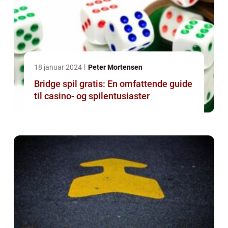
18 januar 2024
Peter Mortensen
Bridge spil gratis: En omfattende guide
til casino- og spilentusiaster