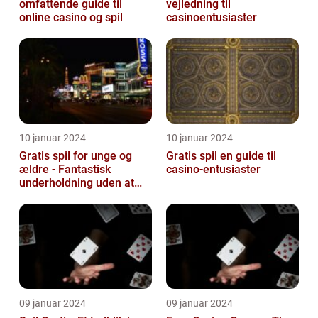
omfattende guide til
vejledning til
online casino og spil
casinoentusiaster
10 januar 2024
10 januar 2024
Gratis spil for unge og
Gratis spil en guide til
ældre - Fantastisk
casino-entusiaster
underholdning uden at
tømme lommen
09 januar 2024
09 januar 2024