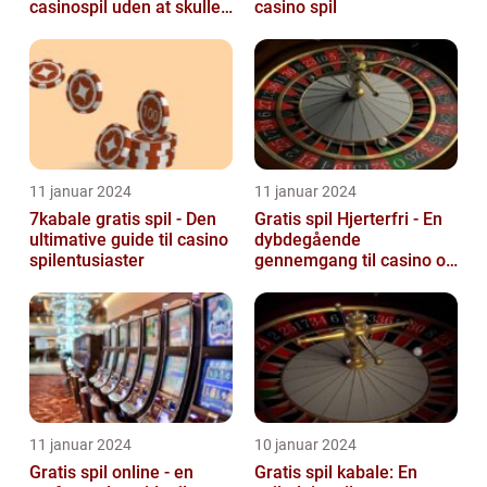
casinospil uden at skulle
casino spil
bruge penge
11 januar 2024
11 januar 2024
7kabale gratis spil - Den
Gratis spil Hjerterfri - En
ultimative guide til casino
dybdegående
spilentusiaster
gennemgang til casino og
spilleentusiaster
11 januar 2024
10 januar 2024
Gratis spil online - en
Gratis spil kabale: En