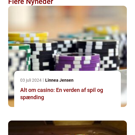
Flere Nyheder
03 juli 2024
Linnea Jensen
Alt om casino: En verden af spil og
spænding