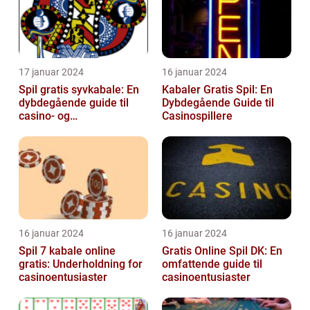
17 januar 2024
16 januar 2024
Spil gratis syvkabale: En
Kabaler Gratis Spil: En
dybdegående guide til
Dybdegående Guide til
casino- og
Casinospillere
spilleentusiaster
16 januar 2024
16 januar 2024
Spil 7 kabale online
Gratis Online Spil DK: En
gratis: Underholdning for
omfattende guide til
casinoentusiaster
casinoentusiaster