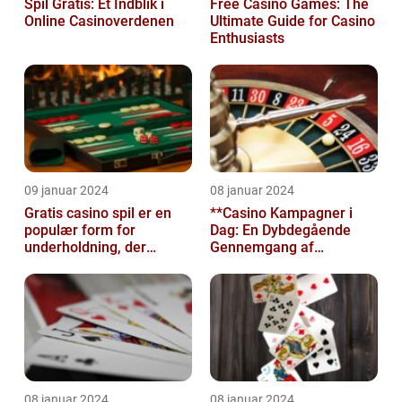
Spil Gratis: Et Indblik i
Free Casino Games: The
Online Casinoverdenen
Ultimate Guide for Casino
Enthusiasts
09 januar 2024
08 januar 2024
Gratis casino spil er en
**Casino Kampagner i
populær form for
Dag: En Dybdegående
underholdning, der
Gennemgang af
tilbyder spillere
Udviklingen i
muligheden for at spi...
Casinobranchens
Tilbud**
08 januar 2024
08 januar 2024