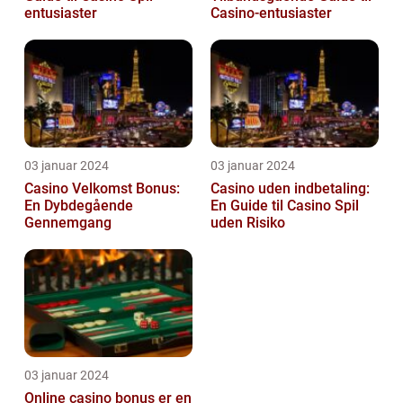
entusiaster
Casino-entusiaster
03 januar 2024
03 januar 2024
Casino Velkomst Bonus:
Casino uden indbetaling:
En Dybdegående
En Guide til Casino Spil
Gennemgang
uden Risiko
03 januar 2024
Online casino bonus er en