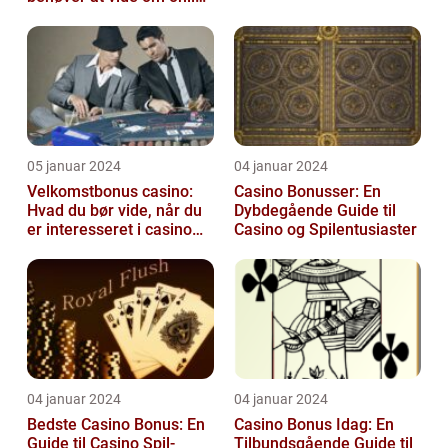
casino spil
05 januar 2024
04 januar 2024
Velkomstbonus casino:
Casino Bonusser: En
Hvad du bør vide, når du
Dybdegående Guide til
er interesseret i casino
Casino og Spilentusiaster
spil
04 januar 2024
04 januar 2024
Bedste Casino Bonus: En
Casino Bonus Idag: En
Guide til Casino Spil-
Tilbundsgående Guide til