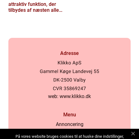
attraktiv funktion, der
tilbydes af næsten alle
online casinoer i dag
Adresse
web:
www.klikko.dk
Menu
Annoncering
Om os
På vores website bruges cookies til at huske dine indstillinger,