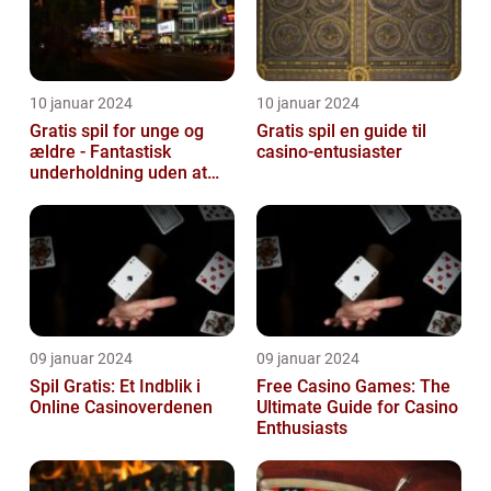
10 januar 2024
10 januar 2024
Gratis spil for unge og
Gratis spil en guide til
ældre - Fantastisk
casino-entusiaster
underholdning uden at
tømme lommen
09 januar 2024
09 januar 2024
Spil Gratis: Et Indblik i
Free Casino Games: The
Online Casinoverdenen
Ultimate Guide for Casino
Enthusiasts