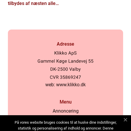
tilbydes af næsten alle
online casinoer i dag
Adresse
web:
www.klikko.dk
Menu
Annoncering
Om os
På vores website bruges cookies til at huske dine indstillinger,
Cookies
statistik og personalisering af indhold og annoncer. Denne