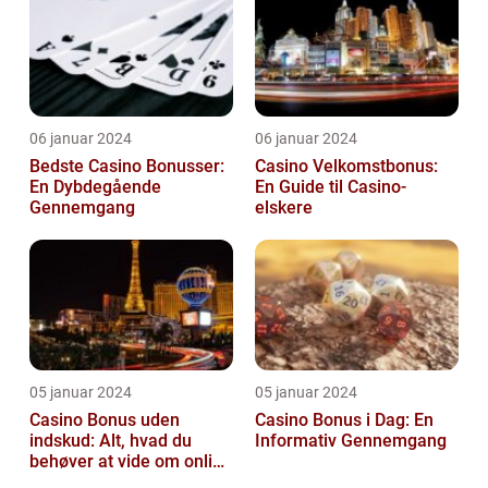
06 januar 2024
06 januar 2024
Bedste Casino Bonusser:
Casino Velkomstbonus:
En Dybdegående
En Guide til Casino-
Gennemgang
elskere
05 januar 2024
05 januar 2024
Casino Bonus uden
Casino Bonus i Dag: En
indskud: Alt, hvad du
Informativ Gennemgang
behøver at vide om online
casino spil