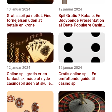
13 januar 2024
12 januar 2024
Gratis spil på nettet: Find
Spil Gratis 7 Kabale: En
fornøjelsen uden at
Uddybende Præsentation
betale en krone
af Dette Populære Casino
Spil
12 januar 2024
12 januar 2024
Online spil gratis er en
Gratis online spil - En
fantastisk måde at nyde
omfattende guide til
casinospil uden at skulle
casino spil
bruge penge