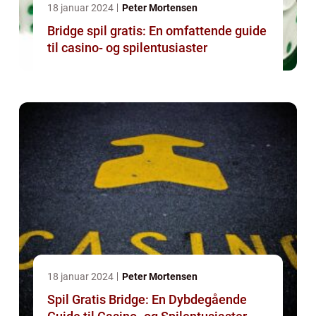
18 januar 2024
Peter Mortensen
Bridge spil gratis: En omfattende guide
til casino- og spilentusiaster
18 januar 2024
Peter Mortensen
Spil Gratis Bridge: En Dybdegående