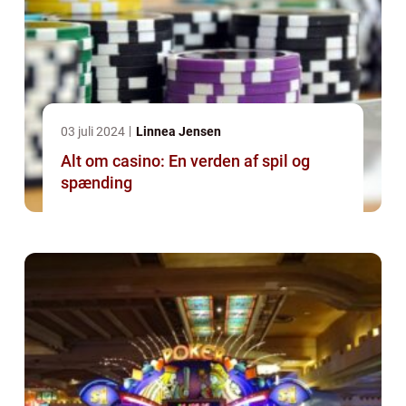
03 juli 2024
Linnea Jensen
Alt om casino: En verden af spil og
spænding