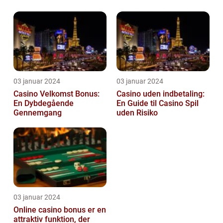
03 januar 2024
03 januar 2024
Casino Velkomst Bonus:
Casino uden indbetaling:
En Dybdegående
En Guide til Casino Spil
Gennemgang
uden Risiko
03 januar 2024
Online casino bonus er en
attraktiv funktion, der