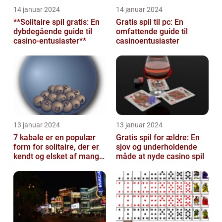
14 januar 2024
14 januar 2024
**Solitaire spil gratis: En
Gratis spil til pc: En
dybdegående guide til
omfattende guide til
casino-entusiaster**
casinoentusiaster
13 januar 2024
13 januar 2024
7 kabale er en populær
Gratis spil for ældre: En
form for solitaire, der er
sjov og underholdende
kendt og elsket af mange
måde at nyde casino spil
casino- og
spilentusiaste...