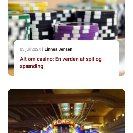
03 juli 2024
Linnea Jensen
Alt om casino: En verden af spil og
spænding