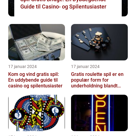
Guide til Casino- og Spilentusiaster
17 januar 2024
17 januar 2024
Kom og vind gratis spil:
Gratis roulette spil er en
En uddybende guide til
populær form for
casino og spilentusiaster
underholdning blandt
casinospillere verden
over