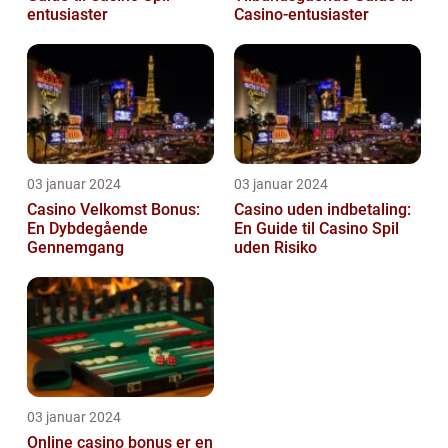
entusiaster
Casino-entusiaster
03 januar 2024
03 januar 2024
Casino Velkomst Bonus:
Casino uden indbetaling:
En Dybdegående
En Guide til Casino Spil
Gennemgang
uden Risiko
03 januar 2024
Online casino bonus er en