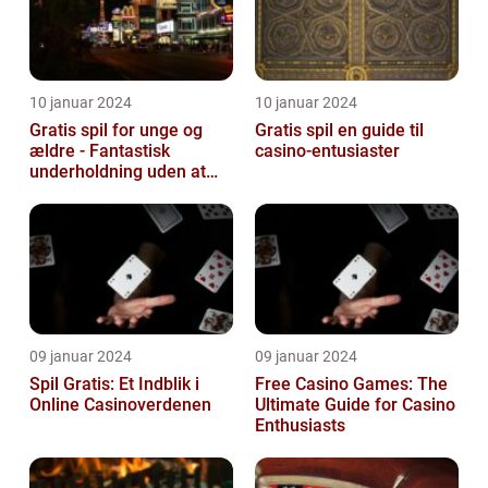
10 januar 2024
10 januar 2024
Gratis spil for unge og
Gratis spil en guide til
ældre - Fantastisk
casino-entusiaster
underholdning uden at
tømme lommen
09 januar 2024
09 januar 2024
Spil Gratis: Et Indblik i
Free Casino Games: The
Online Casinoverdenen
Ultimate Guide for Casino
Enthusiasts