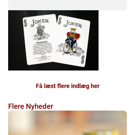
Få læst flere indlæg her
Flere Nyheder