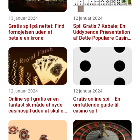
13 januar 2024
12 januar 2024
Gratis spil på nettet: Find
Spil Gratis 7 Kabale: En
fornøjelsen uden at
Uddybende Præsentation
betale en krone
af Dette Populære Casino
Spil
12 januar 2024
12 januar 2024
Online spil gratis er en
Gratis online spil - En
fantastisk måde at nyde
omfattende guide til
casinospil uden at skulle
casino spil
bruge penge