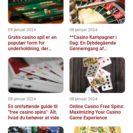
09 januar 2024
08 januar 2024
Gratis casino spil er en
**Casino Kampagner i
populær form for
Dag: En Dybdegående
underholdning, der
Gennemgang af
tilbyder spillere
Udviklingen i
muligheden for at spi...
Casinobranchens
Tilbud**
08 januar 2024
08 januar 2024
En omfattende guide til
Online Casino Free Spins:
"free casino spins": Alt,
Maximizing Your Casino
hvad du behøver at vide
Game Experience