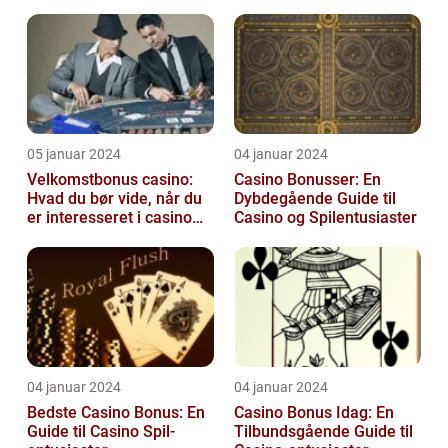
casino spil
05 januar 2024
04 januar 2024
Velkomstbonus casino:
Casino Bonusser: En
Hvad du bør vide, når du
Dybdegående Guide til
er interesseret i casino
Casino og Spilentusiaster
spil
04 januar 2024
04 januar 2024
Bedste Casino Bonus: En
Casino Bonus Idag: En
Guide til Casino Spil-
Tilbundsgående Guide til