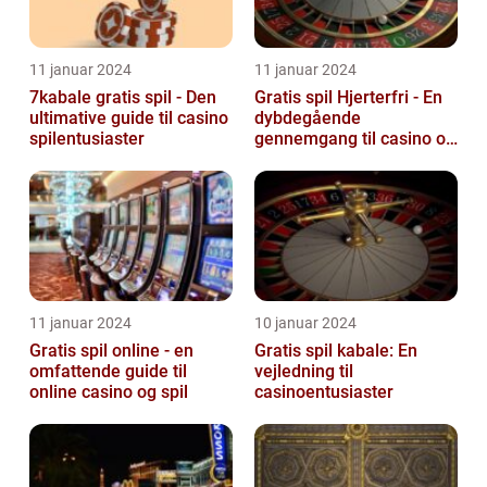
11 januar 2024
11 januar 2024
7kabale gratis spil - Den
Gratis spil Hjerterfri - En
ultimative guide til casino
dybdegående
spilentusiaster
gennemgang til casino og
spilleentusiaster
11 januar 2024
10 januar 2024
Gratis spil online - en
Gratis spil kabale: En
omfattende guide til
vejledning til
online casino og spil
casinoentusiaster