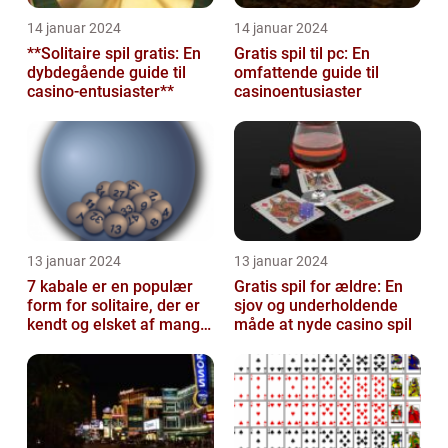
14 januar 2024
14 januar 2024
**Solitaire spil gratis: En
Gratis spil til pc: En
dybdegående guide til
omfattende guide til
casino-entusiaster**
casinoentusiaster
13 januar 2024
13 januar 2024
7 kabale er en populær
Gratis spil for ældre: En
form for solitaire, der er
sjov og underholdende
kendt og elsket af mange
måde at nyde casino spil
casino- og
spilentusiaste...