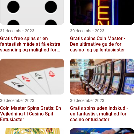
31 december 2023
30 december 2023
Gratis free spins er en
Gratis spins Coin Master -
fantastisk måde at få ekstra
Den ultimative guide for
spænding og mulighed for
casino- og spilentusiaster
store gevinster, når m...
30 december 2023
30 december 2023
Coin Master Spins Gratis: En
Gratis spins uden indskud -
Vejledning til Casino Spil
en fantastisk mulighed for
Entusiaster
casino entusiaster