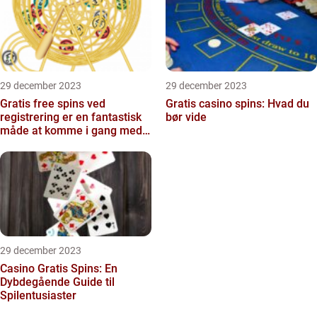
29 december 2023
29 december 2023
Gratis free spins ved
Gratis casino spins: Hvad du
registrering er en fantastisk
bør vide
måde at komme i gang med
casino spil på
29 december 2023
Casino Gratis Spins: En
Dybdegående Guide til
Spilentusiaster