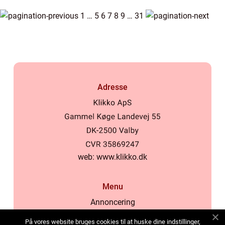
1
…
5
6
7
8
9
…
31
Adresse
web:
www.klikko.dk
Menu
Annoncering
Om os
På vores website bruges cookies til at huske dine indstillinger,